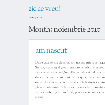
zic ce vreu!
una pe zi
Month:
noiembrie 2010
am nascut
Dupa cate se stie deja, da! am nascut, miercuri, 24
Stefan, 3,200 kg si 50 cm, nota 10, a iesit mister n
zicea relaxata sa iau Quarelin cu cafea si o dusca de
durea ma durea si nimeni nu ma ajuta, pana cand mai 
6-a se duce sa vada cum arata bebele lesinatei si vin
pleaca toate asistentele in valuri sa vada minunatie
vena si niste injectii in fund, poate asa nu ma va m
seama!