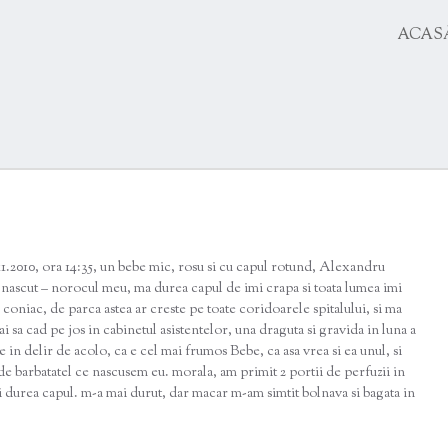
SKIP
ACAS
TO
CONTENT
.11.2010, ora 14:35, un bebe mic, rosu si cu capul rotund, Alexandru
ou nascut – norocul meu, ma durea capul de imi crapa si toata lumea imi
 coniac, de parca astea ar creste pe toate coridoarele spitalului, si ma
sa cad pe jos in cabinetul asistentelor, una draguta si gravida in luna a
e in delir de acolo, ca e cel mai frumos Bebe, ca asa vrea si ea unul, si
 de barbatatel ce nascusem eu. morala, am primit 2 portii de perfuzii in
ai durea capul. m-a mai durut, dar macar m-am simtit bolnava si bagata in