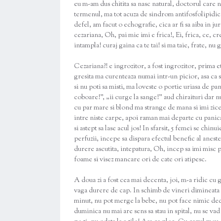
eu m-am dus chitita sa nasc natural, doctorul care 
termenul, ma tot acuza de sindrom antifosfolipidic, 
defel, am facut o echografie, cica ar fi sa aiba in 
cezariana, Oh, pai mie imi e frica!, Ei, frica, ce, c
intampla! curaj gaina ca te tai! si ma taie, frate, nu
Cezariana?! e ingrozitor, a fost ingrozitor, prima et
gresita ma curenteaza numai intr-un picior, asa ca s
si nu poti sa misti, ma loveste o portie uriasa de pan
coboare!”, „ii curge la sange!” aud chiraituri dar 
cu par mare si blond ma strange de mana si imi zice,
intre niste carpe, apoi raman mai departe cu panica
si astept sa lase acul jos! In sfarsit, 5 femei se chin
perfuzii, incepe sa dispara efectul benefic al aneste
durere ascutita, intepatura, Oh, incep sa imi misc p
foame si visez mancare ori de cate ori atipesc.
A doua zi a fost cea mai decenta, joi, m-a ridic cu 
vaga durere de cap. In schimb de vineri dimineata 
minut, nu pot merge la bebe, nu pot face nimic deca
duminica nu mai are sens sa stau in spital, nu se va