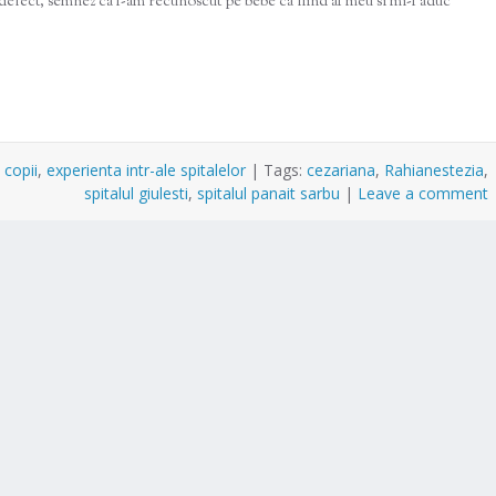
u defect, semnez ca l-am recunoscut pe bebe ca fiind al meu si mi-l aduc
 copii
,
experienta intr-ale spitalelor
|
Tags:
cezariana
,
Rahianestezia
,
spitalul giulesti
,
spitalul panait sarbu
|
Leave a comment