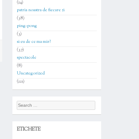
(24)
patria noastra de fiecare zi
(38)
ping-pong
(3)
si eu de ce ma mir?
(37)
spectacole
(8)
Uncategorized
(221)
Search
for:
ETICHETE