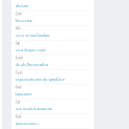
aberatii
(71)
birocratia
(6)
cu ce ne mai laudam
(9)
cu si despre copii
(171)
de-ale Bucurestilor
(33)
experienta intr-ale spitalelor
(10)
lamentari
(3)
noi, mosii si stramosii
(22)
parerea mea …