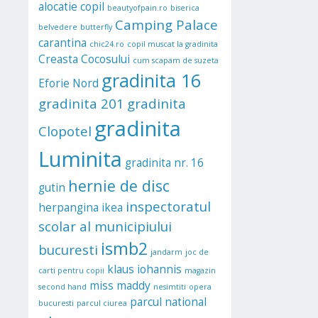
alocatie copil
beautyofpain.ro
biserica
Camping Palace
belvedere
butterfly
carantina
chic24.ro
copil muscat la gradinita
Creasta Cocosului
cum scapam de suzeta
gradinita 16
Eforie Nord
gradinita 201
gradinita
gradinita
Clopotel
Luminita
gradinita nr. 16
hernie de disc
gutin
inspectoratul
herpangina
ikea
scolar al municipiului
ismb2
bucuresti
jandarm
joc de
klaus iohannis
carti pentru copii
magazin
miss maddy
second hand
nesimtiti
opera
parcul national
bucuresti
parcul ciurea