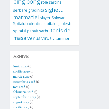
ping pong
role
sarcina
sighetu
serbare gradinita
marmatiei
slayer
Solovan
Spitalul colentina
spitalul giulesti
tenis de
spitalul panait sarbu
masa
Venus
virus
vitaminer
ARHIVE
iunie 2020
(1)
aprilie 2020
(1)
martie 2020
(1)
octombrie 2018
(1)
mai 2018
(2)
februarie 2018
(1)
septembrie 2017
(2)
august 2017
(3)
aprilie 2017
(1)