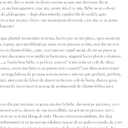
nu se stie din ce motiv isi dorea enorm sa nasc mai devreme decat
ca am luat aspenter, cine stie, poate stia el ce stia. Bebe nu se cobora
jur de 4 kilograme – dupa dimensiunile capului (da de unde!), gata
rezi ca mie nu imi e frica – ma incurajeaza doctorul, cine stie ce se poate
 glumeste!
apa, platitul anestezistei in avans, lucru care nu imi place, apoi anestezia
e repeta, apoi imobilizata pe masa cu un paravan in fata, auzi dar nu vezi
ica si claustrofobie, „uite, vezi cum are capul asezat, de aia nu putea sa
nu imi dau seama ca se umbla in burta mea, singurul lucru placut o doamna
 „e foarte bine bebe, e perfect, nota 10” si imi arata un colt de obraz
 mea, „nu te mai fatai ca nu putem sa te coasem!”, ma abtin sa mai respir
uie sa traga balena de pe masa si sa ma arunce intr-un pat; perfuzii, perfuzii,
ziei, simt 5 mii de feluri de dureri in fiecare colt de burta, durere grea,
icioarele incet incet si sa scap de sentimentul de claustrofobie; mi-e
greu din pat, ma misc cu greu, ma duc la bebe, dar sunt pe picioare, cu o
nenorocirea, durere de cap incredibila, nu pot sta in picioare nici 1
t sa zac si sa imi plang de mila. Nu ma externeaza sambata, dar deja
d imbunatatiri si eu nu mai am rabdare; macar de ar spala veceurile de 2 ori