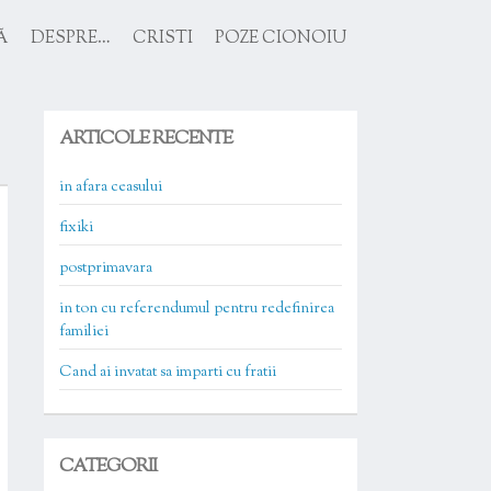
Ă
DESPRE…
CRISTI
POZE CIONOIU
ARTICOLE RECENTE
in afara ceasului
fixiki
postprimavara
in ton cu referendumul pentru redefinirea
familiei
Cand ai invatat sa imparti cu fratii
CATEGORII