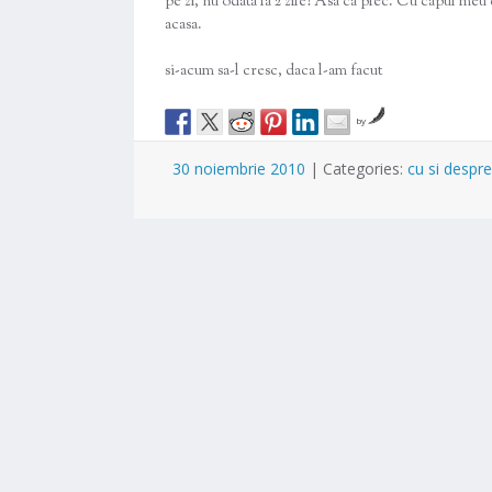
pe zi, nu odata la 2 zile! Asa ca plec. Cu capul me
acasa.
si-acum sa-l cresc, daca l-am facut
by
30 noiembrie 2010
|
Categories:
cu si despre