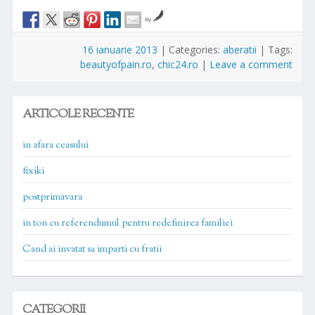
by
16 ianuarie 2013
|
Categories:
aberatii
|
Tags:
beautyofpain.ro
,
chic24.ro
|
Leave a comment
ARTICOLE RECENTE
in afara ceasului
fixiki
postprimavara
in ton cu referendumul pentru redefinirea familiei
Cand ai invatat sa imparti cu fratii
CATEGORII