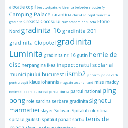
alocatie copil
beautyofpain.ro
biserica belvedere
butterfly
Camping Palace
carantina
chic24.ro
copil muscat la
Creasta Cocosului
Eforie
gradinita
cum scapam de suzeta
gradinita 16
gradinita 201
Nord
gradinita
gradinita Clopotel
Luminita
hernie de
gradinita nr. 16
gutin
disc
inspectoratul scolar al
herpangina
ikea
ismb2
municipiului bucuresti
jandarm
joc de carti
klaus iohannis
miss maddy
pentru copii
magazin second hand
ping
parcul national
nesimtiti
opera bucuresti
parcul ciurea
pong
sighetu
role
sarcina
serbare gradinita
marmatiei
slayer
Solovan
Spitalul colentina
tenis de
spitalul giulesti
spitalul panait sarbu
masa
Venus
virus