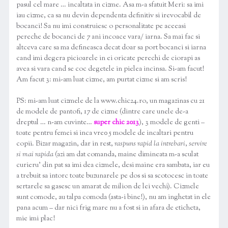
pasul cel mare … incaltata in cizme. Asa m-a sfatuit Meri: sa imi
iau cizme, ca sa nu devin dependenta definitiv si irevocabil de
bocanci! Sa nu imi construiesc o personalitate pe aceeasi
pereche de bocanci de 7 ani incoace vara/ iarna. Sa mai fac si
altceva care sa ma defineasca decat doar sa port bocanci si iarna
cand imi degera picioarele in ei oricate perechi de ciorapi as
avea si vara cand se coc degetele in pielea incinsa. Si-am facut!
Am facut 3: mi-am luat cizme, am purtat cizme si am scris!
PS: mi-am luat cizmele de la www.chic24.ro, un magazinas cu 21
de modele de pantofi, 17 de cizme (dintre care unele de-a
dreptul … n-am cuvinte…
super chic 2013
), 3 modele de genti –
toate pentru femei si inca vre0 5 modele de incaltari pentru
copii. Bizar magazin, dar in rest,
raspuns rapid la intrebari
,
servire
si mai rapida
(azi am dat comanda, maine dimineata m-a sculat
curieru’ din pat sa imi dea cizmele, desi maine era sambata, iar eu
a trebuit sa intorc toate buzunarele pe dos si sa scotocesc in toate
sertarele sa gasesc un amarat de milion de lei vechi). Cizmele
sunt comode, au talpa comoda (asta-i bine!), nu am inghetat in ele
pana acum – dar nici frig mare nu a fost si in afara de eticheta,
mie imi plac!