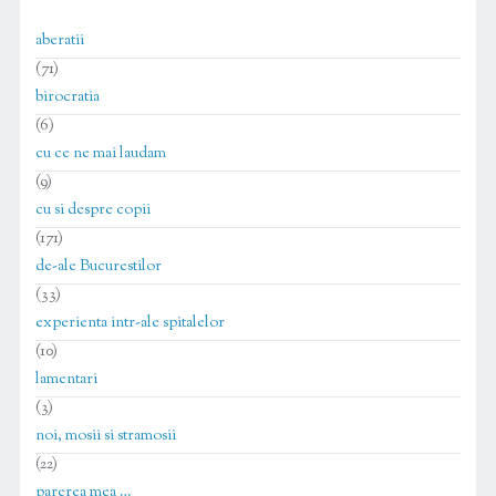
aberatii
(71)
birocratia
(6)
cu ce ne mai laudam
(9)
cu si despre copii
(171)
de-ale Bucurestilor
(33)
experienta intr-ale spitalelor
(10)
lamentari
(3)
noi, mosii si stramosii
(22)
parerea mea …