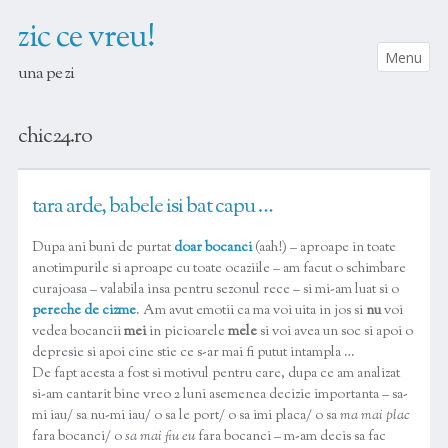
zic ce vreu!
Menu
una pe zi
SKIP TO CONTENT
chic24.ro
tara arde, babele isi bat capu …
Dupa ani buni de purtat
doar bocanci
(aah!) – aproape in toate
anotimpurile si aproape cu toate ocaziile – am facut o schimbare
curajoasa – valabila insa pentru sezonul rece – si mi-am luat si o
pereche de cizme
. Am avut emotii ca ma voi uita in jos si
nu
voi
vedea bocancii
mei
in picioarele
mele
si voi avea un soc si apoi o
depresie si apoi cine stie ce s-ar mai fi putut intampla …
De fapt acesta a fost si motivul pentru care, dupa ce am analizat
si-am cantarit bine vreo 2 luni asemenea decizie importanta – sa-
mi iau/ sa nu-mi iau/ o sa le port/ o sa imi placa/ o sa
ma mai plac
fara bocanci/ o
sa mai fiu eu
fara bocanci – m-am decis sa fac