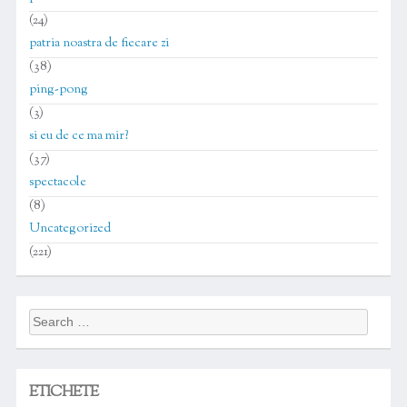
(24)
patria noastra de fiecare zi
(38)
ping-pong
(3)
si eu de ce ma mir?
(37)
spectacole
(8)
Uncategorized
(221)
Search
for:
ETICHETE