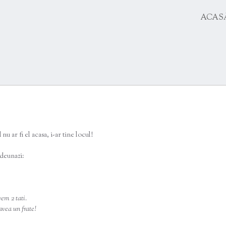
SKIP
ACAS
TO
CONTENT
u ar fi el acasa, i-ar tine locul!
 deunazi:
vem 2 tati.
avea un frate!