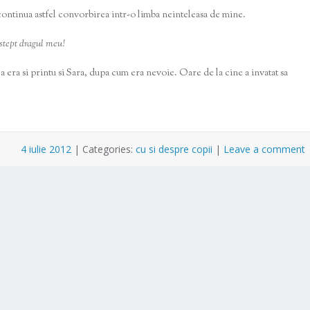
continua astfel convorbirea intr-o limba neinteleasa de mine.
astept dragul meu!
a era si printu si Sara, dupa cum era nevoie. Oare de la cine a invatat sa
4 iulie 2012
|
Categories:
cu si despre copii
|
Leave a comment