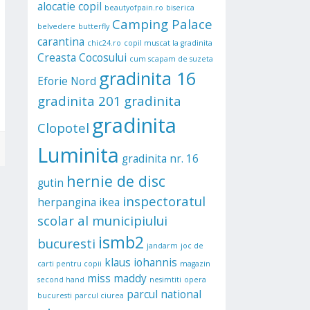
alocatie copil
beautyofpain.ro
biserica
Camping Palace
belvedere
butterfly
carantina
chic24.ro
copil muscat la gradinita
Creasta Cocosului
cum scapam de suzeta
gradinita 16
Eforie Nord
gradinita 201
gradinita
gradinita
Clopotel
Luminita
gradinita nr. 16
hernie de disc
gutin
inspectoratul
herpangina
ikea
scolar al municipiului
ismb2
bucuresti
jandarm
joc de
klaus iohannis
carti pentru copii
magazin
miss maddy
second hand
nesimtiti
opera
parcul national
bucuresti
parcul ciurea