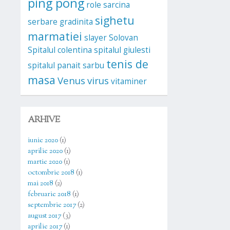
ping pong
role
sarcina
sighetu
serbare gradinita
marmatiei
slayer
Solovan
Spitalul colentina
spitalul giulesti
tenis de
spitalul panait sarbu
masa
Venus
virus
vitaminer
ARHIVE
iunie 2020
(1)
aprilie 2020
(1)
martie 2020
(1)
octombrie 2018
(1)
mai 2018
(2)
februarie 2018
(1)
septembrie 2017
(2)
august 2017
(3)
aprilie 2017
(1)