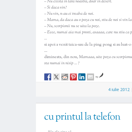
– Nu exista in tara noastra, doar in desert.
– Si daca vin?
– Nu vin, n-au ei treaba de noi.
– Mama, da daca au o poza cu noi, stiu de noi si vin la
– Nu, scorpionii nu se uita la poze.
– Eeee, numai aia mai prosti, asaaaa, care nu stiu ca 
…
si apoi a venit taica-sau de la ping pong si au luat-
…
dimineata, din nou,
Mamaaa, uite poza cu scorpionul,
sta numai in nisip … ?
by
4 iulie 2012
cu printul la telefon