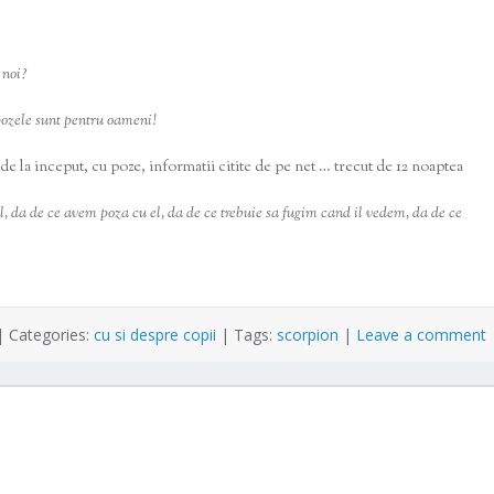
 noi?
pozele sunt pentru oameni!
o de la inceput, cu poze, informatii citite de pe net … trecut de 12 noaptea
 da de ce avem poza cu el, da de ce trebuie sa fugim cand il vedem, da de ce
|
Categories:
cu si despre copii
|
Tags:
scorpion
|
Leave a comment