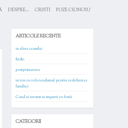
Ă
DESPRE…
CRISTI
POZE CIONOIU
ARTICOLE RECENTE
in afara ceasului
fixiki
postprimavara
in ton cu referendumul pentru redefinirea
familiei
Cand ai invatat sa imparti cu fratii
CATEGORII