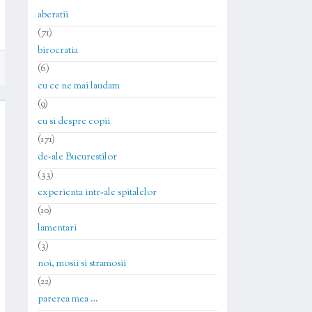
aberatii
(71)
birocratia
(6)
cu ce ne mai laudam
(9)
cu si despre copii
(171)
de-ale Bucurestilor
(33)
experienta intr-ale spitalelor
(10)
lamentari
(3)
noi, mosii si stramosii
(22)
parerea mea …