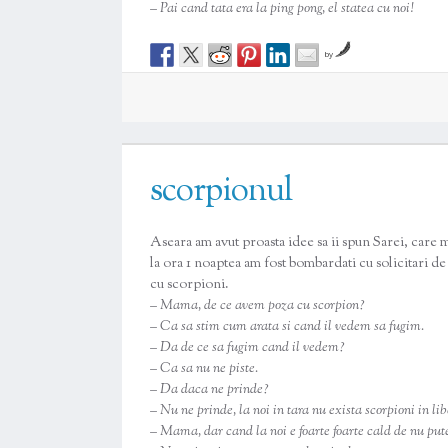
– Pai cand tata era la ping pong, el statea cu noi!
by
scorpionul
Aseara am avut proasta idee sa ii spun Sarei, care 
la ora 1 noaptea am fost bombardati cu solicitari d
cu scorpioni.
– Mama, de ce avem poza cu scorpion?
– Ca sa stim cum arata si cand il vedem sa fugim.
– Da de ce sa fugim cand il vedem?
– Ca sa nu ne piste.
– Da daca ne prinde?
– Nu ne prinde, la noi in tara nu exista scorpioni in libe
– Mama, dar cand la noi e foarte foarte cald de nu put