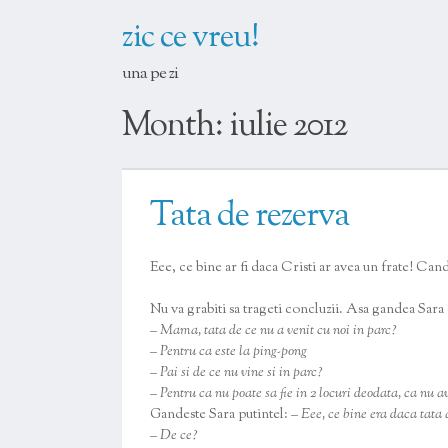
zic ce vreu!
una pe zi
Month:
iulie 2012
Tata de rezerva
Eee, ce bine ar fi daca Cristi ar avea un frate! Cand n
Nu va grabiti sa trageti concluzii. Asa gandea Sara
– Mama, tata de ce nu a venit cu noi in parc?
– Pentru ca este la ping-pong
– Pai si de ce nu vine si in parc?
– Pentru ca nu poate sa fie in 2 locuri deodata, ca nu a
Gandeste Sara putintel:
– Eee, ce bine era daca tata 
– De ce?