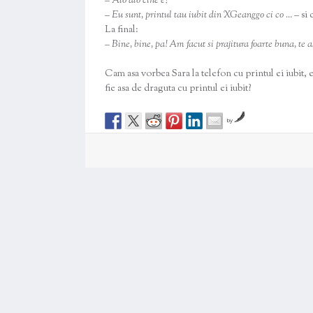
– Alo alo cine e?
– Eu sunt, printul tau iubit din XGeanggo ci co …
– si 
La final:
– Bine, bine, pa! Am facut si prajitura foarte buna, te 
Cam asa vorbea Sara la telefon cu printul ei iubit, e
fie asa de draguta cu printul ei iubit?
by