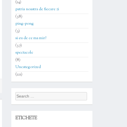
(24)
patria noastra de fiecare zi
(38)
ping-pong
(3)
si eu de ce ma mir?
(37)
spectacole
(8)
Uncategorized
(221)
Search
for:
ETICHETE