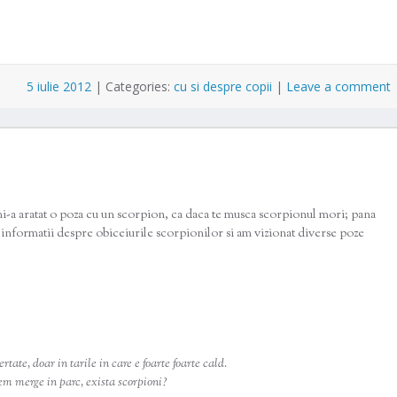
5 iulie 2012
|
Categories:
cu si despre copii
|
Leave a comment
mi-a aratat o poza cu un scorpion, ca daca te musca scorpionul mori; pana
e informatii despre obiceiurile scorpionilor si am vizionat diverse poze
rtate, doar in tarile in care e foarte foarte cald.
em merge in parc, exista scorpioni?