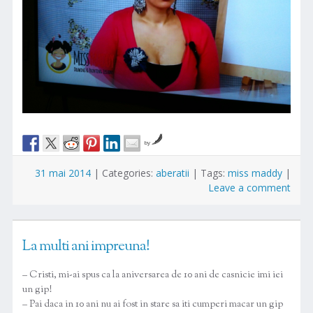
by
31 mai 2014
|
Categories:
aberatii
|
Tags:
miss maddy
|
Leave a comment
La multi ani impreuna!
– Cristi, mi-ai spus ca la aniversarea de 10 ani de casnicie imi iei
un gip!
– Pai daca in 10 ani nu ai fost in stare sa iti cumperi macar un gip