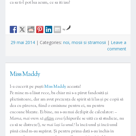
ca sa ti-l pot lua acum, ce sa iti iau?
by
29 mai 2014
|
Categories:
noi, mosii si stramosii
|
Leave a
comment
Miss Maddy
I-a cucerit pe puști
Miss Maddy
aceasta!
Pe mine m-a lăsat rece, ba chiar mi s-a părut fandosită și
plictisitoare, dar am avut prezența de spirit să îi las și pe copii să
dea cu părerea, fiind o emisiune pentru ei, nu pentru
cucoane blazate. Ei bine, nu s-au mai dezlipit de calculator:
–
Mama, mai vrem să
aflăm
ceva
(chipurile se uită ca să studieze, nu
ca să se distreze!)
, ne mai lași la unul?
la încă unul și încă unul
până când m-au supărat. Și pentru prima dată s-au închis în