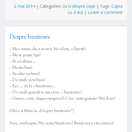
2 mai 2014
|
Categories:
cu si despre copii
|
Tags:
Capra
cu 3 iezi
|
Leave a comment
Despre banitoare
– Nu-i nimic daca iti stric bicicleta, o lipesti!
– Nu se poate lipi!
– Iti iei altaaa …
– Nu am bani.
– Iti aduc eu bani!
– De unde ai tu bani?
– Eee … de la o banitoare…
– De unde gasesti tu asa ceva … banitoare?
– Gasesc, caut, singur-singurel! Cine cauta gaseste! Stii doar!
(Alex si Maia in „Despre banitoare”)
Sara, inteleapta: Nu exista banitoare! Banitoarea este munca!