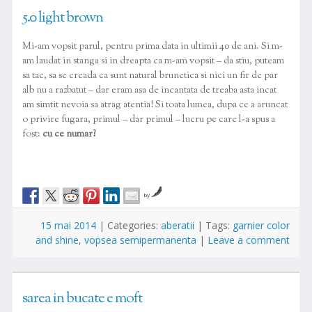
5.0 light brown
Mi-am vopsit parul, pentru prima data in ultimii 40 de ani. Si m-
am laudat in stanga si in dreapta ca m-am vopsit – da stiu, puteam
sa tac, sa se creada ca sunt natural brunetica si nici un fir de par
alb nu a razbatut – dar eram asa de incantata de treaba asta incat
am simtit nevoia sa atrag atentia! Si toata lumea, dupa ce a aruncat
o privire fugara, primul – dar primul – lucru pe care l-a spus a
fost:
cu ce numar?
by
15 mai 2014
|
Categories:
aberatii
|
Tags:
garnier color
and shine
,
vopsea semipermanenta
|
Leave a comment
sarea in bucate e moft