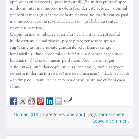
aprindem cu plăcere (și pocăință, unii). (Se îndreaptă apoi spre
un domn nițel mai încolo, îi oferă foc, dar este refuzat – domnul
preferă să meargă să ia foc de la un alt credincios aflat câțiva pași
mai încolo și apoi să revină la locul său – probabil că simțea
nevoia să se miște.)
Copiii nu mai au răbdare și ies afară cu Cristi și cu rotocolul
lui de carton; eu mai rămân, poate poate reușesc să spun o
rugăciune să-mi fie iertate gândurile rele. Lumea stinge
lumânările și duce rotocoalele de hârtie la doamna care vinde
lumânări – îl las și eu, macar pe al meu. Plec – m-am rugat
suficient – și nu ii dau copilului cerșetor nimic, căci nu agreez
cerșetorii; dar mă întreb dacă are ce mânca acasă – dacă are acasă
– în timp ce il bănuiesc că ar putea dormi pe un sac cu bani ca-n
filme.
by
16 mai 2014
|
Categories:
aberatii
|
Tags:
fara etichete!
|
Leave a comment