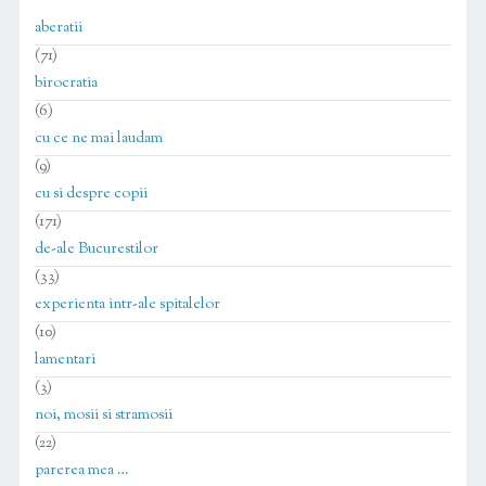
aberatii
(71)
birocratia
(6)
cu ce ne mai laudam
(9)
cu si despre copii
(171)
de-ale Bucurestilor
(33)
experienta intr-ale spitalelor
(10)
lamentari
(3)
noi, mosii si stramosii
(22)
parerea mea …