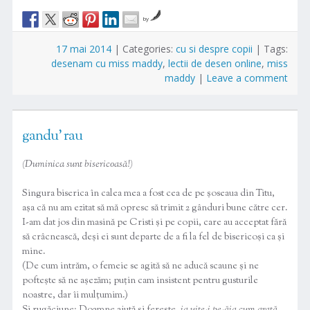
by
17 mai 2014
|
Categories:
cu si despre copii
|
Tags:
desenam cu miss maddy
,
lectii de desen online
,
miss
maddy
|
Leave a comment
gandu’ rau
(Duminica sunt bisericoasă!)
Singura biserica în calea mea a fost cea de pe șoseaua din Titu,
așa că nu am ezitat să mă opresc să trimit 2 gânduri bune către cer.
I-am dat jos din masină pe Cristi și pe copii, care au acceptat fără
să crâcnească, deși ei sunt departe de a fi la fel de bisericoși ca și
mine.
(De cum intrăm, o femeie se agită să ne aducă scaune și ne
poftește să ne așezăm; puțin cam insistent pentru gusturile
noastre, dar îi mulțumim.)