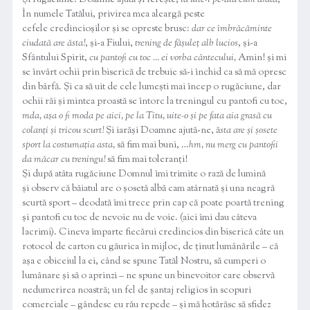
Și rugăciune: Doamne ajută și ferește,
ia uite-i pe-ăia cum arată
,
În numele Tatălui, privirea mea aleargă peste
cefele credincioșilor și se opreste brusc:
dar ce îmbrăcăminte
ciudată are ăsta!
, și-a Fiului,
trening de fâșuleț alb lucios
, și-a
Sfântului Spirit,
cu pantofi cu toc … ei vorba cântecului,
Amin! și mi
se învârt ochii prin biserică de trebuie să-i închid ca să mă opresc
din bârfă. Și ca să uit de cele lumești mai încep o rugăciune, dar
ochii răi și mintea proastă se întorc la treningul cu pantofi cu toc,
mda, așa o fi moda pe aici, pe la Titu, uite-o și pe fata aia grasă cu
colanți și tricou scurt!
Și iarăși Doamne ajută-ne, ă
sta are și șosete
sport la costumația
asta,
să fim mai buni, …
hm,
nu merg cu pantofii
da măcar cu treningu!
să fim mai toleranți!
Și după atâta rugăciune Domnul îmi trimite o rază de lumină
și observ că băiatul are o șosetă albă cam atârnată și una neagră
scurtă sport – deodată îmi trece prin cap că poate poartă trening
și pantofi cu toc de nevoie nu de voie. (aici îmi dau câteva
lacrimi). Cineva împarte fiecărui credincios din biserică câte un
rotocol de carton cu găurica în mijloc, de ținut lumânările – că
așa e obiceiul la ei, când se spune Tatăl Nostru, să cumperi o
lumânare și să o aprinzi – ne spune un binevoitor care observă
nedumerirea noastră; un fel de șantaj religios în scopuri
comerciale – gândesc eu rău repede – și mă hotărăsc să sfidez