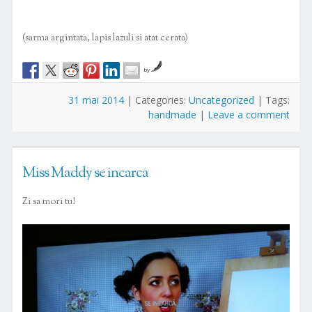
(sarma argintata, lapis lazuli si atat cerata)
by
31 mai 2014
|
Categories:
Uncategorized
|
Tags:
handmade
|
Leave a comment
Miss Maddy se incarca
Zi sa mori tu!