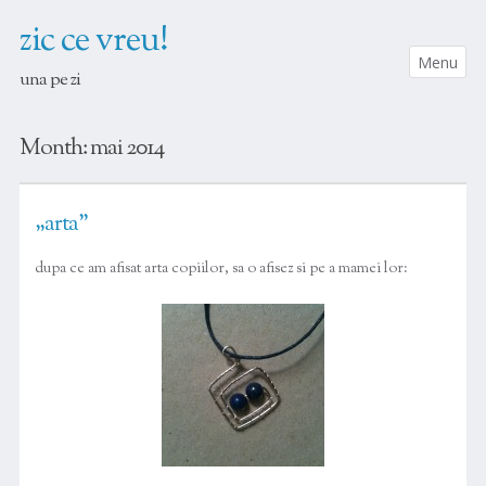
zic ce vreu!
Menu
una pe zi
SKIP TO CONTENT
Month:
mai 2014
„arta”
dupa ce am afisat arta copiilor, sa o afisez si pe a mamei lor: