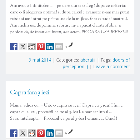
Am avut o infinitolema – pe care usa sa o aleg? dupa ce criteriu?
care o fi alegerea optima? si dupa calcule avansate n-am mai putut
rabda si am intrat pe prima usa de la mijloc. (era o buda inautru!).
Am inchis usa dupa mine si brusc m-a apucat claustrofobia; si
panica:
ok, de intrat am intrat, dar acum, PE CARE USA IEEES?!!!!
by
9 mai 2014
|
Categories:
aberatii
|
Tags:
doors of
perception :)
|
Leave a comment
Capra fara 3 iezi
Mama, adica eu: – Uite o capra cu iezi! Capra cu 3 iezi! Hm, e
capra cu 2 iezi, probabil ca pe al 3-lea l-a mancat lupul …
Sara, inteleapta: – Probabil ca pe al 3-lea l-a mancat Omul!
by