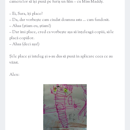
camera lor să își pună pe furiș un film – cu Miss Maddy.
– Ei, Sara, îți place?
– Da, dar vorbește cam ciudat doamna asta … cam fandosit.
– Ahaa (știam eu, știam!)
– Dar îmi place, cred ca vorbește așa să înțeleagă copiii, să le
placă copiilor.
– Ahaa (deci așa!)
Și le place și înteleg și s-au dus să pună în aplicare ceea ce au
văzut.
Alex: