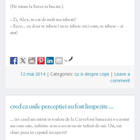
(Ne uitam la Sarea in bucate.)
– Zi, Alex, tu cat de mult ma iubesti?
– Eeee… eu doar te iubesc! nu te iubesc nici cum, te iubesc – si
atat!
by
12 mai 2014
|
Categories:
cu si despre copii
|
Leave a
comment
cred ca usile perceptiei au fost limpezite …
… iar cand am intrat in toaleta de la Carrefour lumea mi s-a aratat
asa cum este, infinita: si m-a socat un sir infinit de usi. Usi, usi
chiar pana in capatul incaperii!