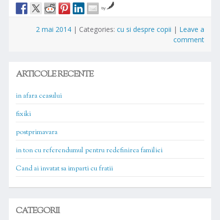
by
2 mai 2014
|
Categories:
cu si despre copii
|
Leave a
comment
ARTICOLE RECENTE
in afara ceasului
fixiki
postprimavara
in ton cu referendumul pentru redefinirea familiei
Cand ai invatat sa imparti cu fratii
CATEGORII