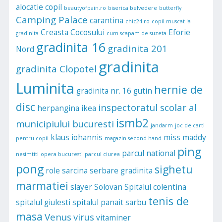
alocatie copil
beautyofpain.ro
biserica belvedere
butterfly
Camping Palace
carantina
chic24.ro
copil muscat la
Creasta Cocosului
Eforie
gradinita
cum scapam de suzeta
gradinita 16
gradinita 201
Nord
gradinita
gradinita Clopotel
Luminita
hernie de
gradinita nr. 16
gutin
disc
inspectoratul scolar al
herpangina
ikea
ismb2
municipiului bucuresti
jandarm
joc de carti
klaus iohannis
miss maddy
pentru copii
magazin second hand
ping
parcul national
nesimtiti
opera bucuresti
parcul ciurea
pong
sighetu
role
sarcina
serbare gradinita
marmatiei
slayer
Solovan
Spitalul colentina
tenis de
spitalul giulesti
spitalul panait sarbu
masa
Venus
virus
vitaminer