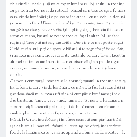
obiceiurile locale și să nu cumpăr lumânare. Băiatului în trening
cu pantofi cu toc nu îi dă rotocol; băiatul se întoarce spre femeia
care vinde lumânări și o privește insistent – cu un ochi la slănină
și cu unul la făina!
Doamne, bietul băiat e bolnav, amărât și eu mi-
am găsit de cine și de ce să râd!
(aici plâng deja) Femeia ii face un
semn cu mâna, băiatul se reîntoarce cu fața la altar. Mi se face
rușine și încep să mă rog ma abitir. Dar cine se mai poate ruga?
Ochii mei sunt lipiți de spatele băiatului (
e negricios și foarte slab
)
și mintea mea rememorează toate răutățile pe care le-am facut în
ultimele minute: am intrat în curtea bisericii și un pui de țigan
cerșea, nu i-am dat nimic, mi-am luat copiii de mână și l-am
ocolit!
Oamenii cumpără lumânări și le aprind; băiatul în trening se uită
fix la femeia care vinde lumânări; eu mă uit la fața lui retardată și
gândesc dacă nu cumva ar fi bine să cumpăr o lumânare și să o
dau băiatului; femeia care vinde lumânări își pune o lumânare în
suportul ei; îl cheamă pe băiat și îi dă lumânarea – eu rămân cu
analiza planului pentru o fapta bună, e prea târziu!
Mă uit la Cristi întrebător și îmi face semn să cumpăr lumânări,
așa că luăm 2 lumânări. Baiatul cu trening ne oferă îndatoritor
foc de la lumânarea lui ca să ne aprindem lumânările noastre – le