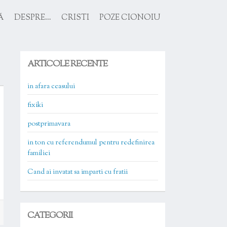
Ă
DESPRE…
CRISTI
POZE CIONOIU
ARTICOLE RECENTE
in afara ceasului
fixiki
postprimavara
in ton cu referendumul pentru redefinirea
familiei
Cand ai invatat sa imparti cu fratii
CATEGORII