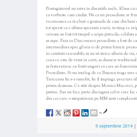
Pontagiatorul nu intra in discutiile mele. Klaus cica 
ca vorbeste cam ciudat. Nu ca un presedinte ar fi mu
recunoasca ca si-a luat o gramada de case din bani
tot sperat ca e ultima speranta a tarii, in timp ce
oricum au fost tot timpul o aripa putreda; celalata a
sa sape. Faza cu Diaconescu presedinte a fost de ca
intermediara spre gloria ei de prima femeie presed
in cantitati rezonabile sa nu isi strice silueta de v
ceea ce este de vazut in carti, sa danseze traditiona
sa fraternizeze cu fratii unguri cu care au fraterniz
Presedinte. Si nu inteleg de ce Basescu trage tare c
Tariceanu fie s-a ramolit, fie il impinge prea tare ul
prima doamna. Ce stiti despre Monica Macovei, pent
putine. Sau nu face parte din tagma celor care fac c
din cei care o simpatizeaza pe MM sunt complexat
by
9 septembrie 2014