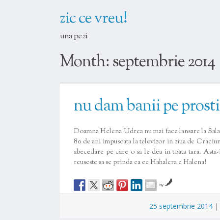
zic ce vreu!
una pe zi
Month:
septembrie 2014
nu dam banii pe prosti
Doamna Helena Udrea nu mai face lansare la Sala Pa
80 de ani impuscata la televizor in ziua de Craciun
abecedare pe care o sa le dea in toata tara. Asta-
reuseste sa se prinda ca ce Hahalera e Halena!
by
25 septembrie 2014