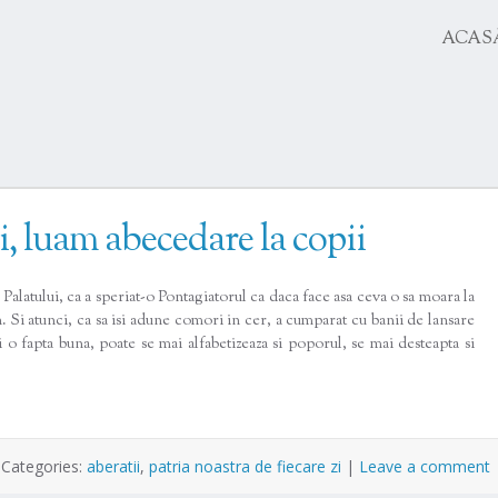
SKIP
ACAS
TO
CONTENT
i, luam abecedare la copii
latului, ca a speriat-o Pontagiatorul ca daca face asa ceva o sa moara la
. Si atunci, ca sa isi adune comori in cer, a cumparat cu banii de lansare
i o fapta buna, poate se mai alfabetizeaza si poporul, se mai desteapta si
|
Categories:
aberatii
,
patria noastra de fiecare zi
|
Leave a comment