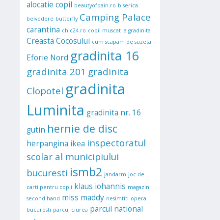
alocatie copil
beautyofpain.ro
biserica
Camping Palace
belvedere
butterfly
carantina
chic24.ro
copil muscat la gradinita
Creasta Cocosului
cum scapam de suzeta
gradinita 16
Eforie Nord
gradinita 201
gradinita
gradinita
Clopotel
Luminita
gradinita nr. 16
hernie de disc
gutin
inspectoratul
herpangina
ikea
scolar al municipiului
ismb2
bucuresti
jandarm
joc de
klaus iohannis
carti pentru copii
magazin
miss maddy
second hand
nesimtiti
opera
parcul national
bucuresti
parcul ciurea