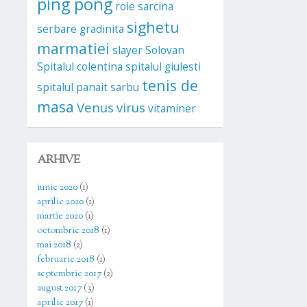
ping pong
role
sarcina
sighetu
serbare gradinita
marmatiei
slayer
Solovan
Spitalul colentina
spitalul giulesti
tenis de
spitalul panait sarbu
masa
Venus
virus
vitaminer
ARHIVE
iunie 2020
(1)
aprilie 2020
(1)
martie 2020
(1)
octombrie 2018
(1)
mai 2018
(2)
februarie 2018
(1)
septembrie 2017
(2)
august 2017
(3)
aprilie 2017
(1)