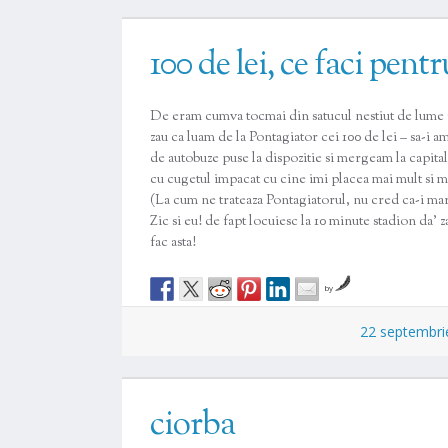
100 de lei, ce faci pentr
De eram cumva tocmai din satucul nestiut de lume C
zau ca luam de la Pontagiator cei 100 de lei – sa-i 
de autobuze puse la dispozitie si mergeam la capit
cu cugetul impacat cu cine imi placea mai mult si m
(La cum ne trateaza Pontagiatorul, nu cred ca-i mare
Zic si eu! de fapt locuiesc la 10 minute stadion da’ 
fac asta!
by
22 septembri
ciorba