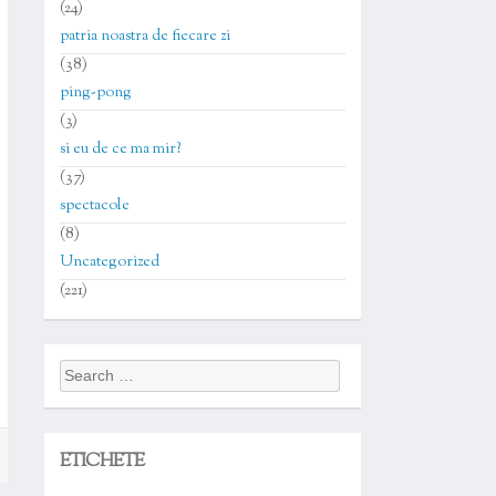
(24)
patria noastra de fiecare zi
(38)
ping-pong
(3)
si eu de ce ma mir?
(37)
spectacole
(8)
Uncategorized
(221)
Search
for:
ETICHETE