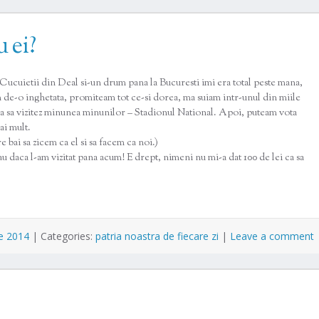
u ei?
ucuietii din Deal si-un drum pana la Bucuresti imi era total peste mana,
am de-o inghetata, promiteam tot ce-si dorea, ma suiam intr-unul din miile
ala sa vizitez minunea minunilor – Stadionul National. Apoi, puteam vota
ai mult.
 bai sa zicem ca el si sa facem ca noi.)
zau daca l-am vizitat pana acum! E drept, nimeni nu mi-a dat 100 de lei ca sa
e 2014
|
Categories:
patria noastra de fiecare zi
|
Leave a comment