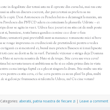
este in ilegalitate dar totusi asta nu il opreste din cursa lui, mai rau este
sai sa aiba un discurs coerent, dar parca totusi as prefera sa nu
 de la copii. Desi Antonescu cu Peneleu lui m-a dezamagit la maxim, am
 aripa Pavelescu din PNTCD adera cu entuziasm la planurile Udriste – ei
ripa doar se agita in van t. Udrea face jocuri si nu stiu cat de mult poate
cat si, banuiesc, toata lumea gandea ca mine ca e doar o faza
inte; urmatorii pasi previzibili sunt sa manance romaneste mici si bere
is, sa se roage impreuna cu credinciosii de pretutindeni pentru a vedea
l cu tiganii ca si mentorul ei, bunul meu prieten Basescu si ii mai lipseste
at toti care au dorit sa fie in varf. Parintele vizionar o striga deja Doamna
u Nato si nevoia noastra de Nato si de trupe. Stie ceva sau vrea ceva?
tima lui nevasta tanara si ambitioasa sa fie si ea odata prima data in viata
ru ca ma intriga faptul ca a plecat singura la drum. Stie multe sau stie
eva pentru ca stiu ceva, ci fac ceva pentru ca au un plan? In plus, multi
i
de
si gelosi
pe
frumusetea si talentu lu Udrea, nu? Cu cine votam?
|
Categories:
aberatii
,
patria noastra de fiecare zi
|
Leave a comment