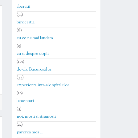
aberatii
(71)
birocratia
(6)
cu ce ne mai laudam
(9)
cu si despre copii
(171)
de-ale Bucurestilor
(33)
experienta intr-ale spitalelor
(10)
lamentari
(3)
noi, mosii si stramosii
(22)
parerea mea …