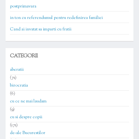
postprimavara
in ton cu referendumul pentru redefinirea familiei
Cand ai invatat sa imparti cu fratii
CATEGORII
aberatii
(71)
birocratia
(6)
cu ce ne mai laudam
(9)
cu si despre copii
(171)
de-ale Bucurestilor