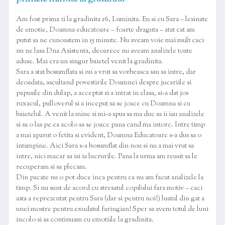
Am fost prima zi la gradinita 16, Luminita. Eu si cu Sara – lesinate
de emotie, Doamna educatoare – foarte draguta – atat cat am
putut sa ne cunoastem in 15 minute. Nu aveam voie mai mult caci
nu ne lasa Dna Asistenta, deoarece nu aveam analizele toate
aduse. Mai era un singur baietel venit la gradinita.
Sara a stat bosumflata si nu a vrut sa vorbeasca sau sa intre, dar
deoadata, ascultand povestirile Doamnei despre jucariile si
papusile din dulap, a acceptat si a intrat in clasa, si-a dat jos
ruxacul, pulloverul si a inceput sa se joace cu Doamna si cu
baietelul. A venit la mine si mi-a spus sa ma duc sa ii iau analizele
si sa o las pe ea acolo sa se joace pana cand ma intorc. Intre timp
a mai aparut o fetita si evident, Doamna Educatoare s-a dus sa o
intampine. Aici Sara s-a bosumflat din nou si nu a mai vrut sa
intre, nici macar sa isi ia lucrurile. Pana la urma am reusit sa le
recuperam si sa plecam.
Din pacate nu o pot duce inca pentru ca nu am facut analizele la
timp. Si nu sunt de acord cu stresatul copilului fara motiv – caci
asta a reprezentat pentru Sara (dar si pentru noi!) luatul din gat a
unei mostre pentru exudatul faringian! Sper sa avem totul de luni
incolo si sa continuam cu emotiile la gradinita.