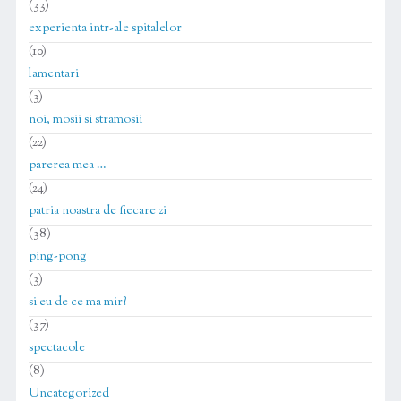
(33)
experienta intr-ale spitalelor
(10)
lamentari
(3)
noi, mosii si stramosii
(22)
parerea mea …
(24)
patria noastra de fiecare zi
(38)
ping-pong
(3)
si eu de ce ma mir?
(37)
spectacole
(8)
Uncategorized