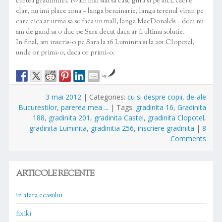
curtea gradinitiei. N-am mai stat sa casc gura si pe aici, caci e
clar, nu imi place zona – langa benzinarie, langa terenul viran pe
care cica ar urma sa se faca un mall, langa MacDonalds – deci nu
am de gand sa o duc pe Sara decat daca ar fi ultima solutie.
In final, am inscris-o pe Sara la 16 Luminita si la 201 Clopotel,
unde or primi-o, daca or primi-o.
by
3 mai 2012
|
Categories:
cu si despre copii
,
de-ale
Bucurestilor
,
parerea mea ...
|
Tags:
gradinita 16
,
Gradinita
188
,
gradinita 201
,
gradinita Castel
,
gradinita Clopotel
,
gradinita Luminita
,
gradinitia 256
,
inscriere gradinita
|
8
Comments
ARTICOLE RECENTE
in afara ceasului
fixiki