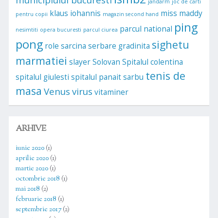
jandarm
joc de carti
klaus iohannis
miss maddy
pentru copii
magazin second hand
ping
parcul national
nesimtiti
opera bucuresti
parcul ciurea
pong
sighetu
role
sarcina
serbare gradinita
marmatiei
slayer
Solovan
Spitalul colentina
tenis de
spitalul giulesti
spitalul panait sarbu
masa
Venus
virus
vitaminer
ARHIVE
iunie 2020
(1)
aprilie 2020
(1)
martie 2020
(1)
octombrie 2018
(1)
mai 2018
(2)
februarie 2018
(1)
septembrie 2017
(2)