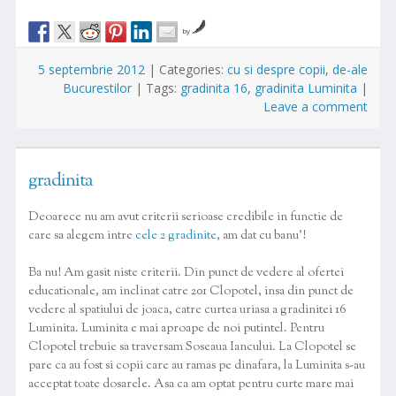
by
5 septembrie 2012
|
Categories:
cu si despre copii
,
de-ale
Bucurestilor
|
Tags:
gradinita 16
,
gradinita Luminita
|
Leave a comment
gradinita
Deoarece nu am avut criterii serioase credibile in functie de
care sa alegem intre
cele 2 gradinite
, am dat cu banu’!
Ba nu! Am gasit niste criterii. Din punct de vedere al ofertei
educationale, am inclinat catre 201 Clopotel, insa din punct de
vedere al spatiului de joaca, catre curtea uriasa a gradinitei 16
Luminita. Luminita e mai aproape de noi putintel. Pentru
Clopotel trebuie sa traversam Soseaua Iancului. La Clopotel se
pare ca au fost si copii care au ramas pe dinafara, la Luminita s-au
acceptat toate dosarele. Asa ca am optat pentru curte mare mai