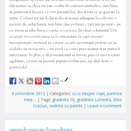
teleghidata; apoi am stat si m-am concentrat la maxim si mi-am
dat seama ca, daca nu este vorba de cadouri simbolice, mai bine
sa primeasca fiecare ce vor parintii lui, decat toti ce se gaseste la
piata. Ca bani tot am fi dat si decat sa mai adaugam la colectie o
jucarie de ochii lumii, mai bine dau eu banii – cati imi permit – pe
ce vreau sa aiba Sara, o carte, o carioca, ba chiar o hainuta!
Uite
ca acum mi-a venit ideea sa le comandam la copii tricouri
inscriptionate, eventual pe o parte sa aiba personajul preferat iar pe
cealalta un mesaj unic
– nu cred ca-i nici prea scump si ar putea fi
interesant. In plus, e deja momentul sa invete puii ca nu-i tocmai
egalitate, ca unii isi permit papusi vorbitoare, iar altii doar o
portocala!
by
4 octombrie 2012
|
Categories:
cu si despre copii
,
parerea
mea ...
|
Tags:
gradinita 16
,
gradinita Luminita
,
Mos
Craciun
,
sedinta cu parintii
|
Leave a comment
primele minute la gradinita