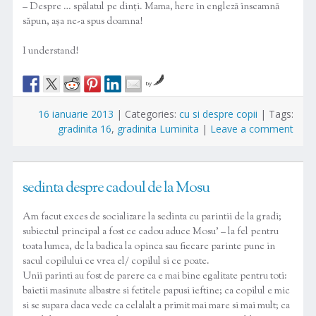
– Despre … spălatul pe dinți. Mama, here în engleză înseamnă
săpun, așa ne-a spus doamna!
I understand!
by
16 ianuarie 2013
|
Categories:
cu si despre copii
|
Tags:
gradinita 16
,
gradinita Luminita
|
Leave a comment
sedinta despre cadoul de la Mosu
Am facut exces de socializare la sedinta cu parintii de la gradi;
subiectul principal a fost ce cadou aduce Mosu’ – la fel pentru
toata lumea, de la badica la opinca sau fiecare parinte pune in
sacul copilului ce vrea el/ copilul si ce poate.
Unii parinti au fost de parere ca e mai bine egalitate pentru toti:
baietii masinute albastre si fetitele papusi ieftine; ca copilul e mic
si se supara daca vede ca celalalt a primit mai mare si mai mult; ca