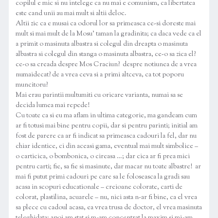
copilul e mic si nu intelege ca nu mai e comunism, ca libertatea
este cand unii au mai mult si altii deloc.
Altii zic ca e musai ca odorul lor sa primeasca ce-si doreste mai
mult si mai mult de la Mosu’ taman la gradinita; ca daca vede ca el
a primit o masinuta albastra si colegul din dreapta o masinuta
albastra si colegul din stanga o masinuta albastra, ce-o sa zica el?
ce-o sa creada despre Mos Craciun? despre notiunea de a vrea
numaidecat? de a vrea ceva si a primi altceva, ca tot poporu
muncitoru?
Mai erau parintii multumiti cu oricare varianta, numai sa se
decida lumea mai repede!
Cu toate ca si eu ma aflam in ultima categorie, ma gandeam cum
ar fi totusi mai bine pentru copii, dar si pentru parinti; initial am
fost de parere ca ar fi indicat sa primeasca cadouri la fel, dar nu
chiar identice, ci din aceasi gama, eventual mai mult simbolice –
o carticica, o bombonica, o cireasa …; dar cica ar fi prea mici
pentru carti; fie, sa fie si masinute, dar macar nu toate albastre! ar
mai fi putut primi cadouri pe care sa le foloseasca la gradi sau
acasa in scopuri educationale – creioane colorate, carti de
colorat, plastilina, acuarele – nu, nici asta n-ar fi bine, ca el vrea
sa plece cu cadoul acasa, ea vrea trusa de doctor, el vrea masinuta