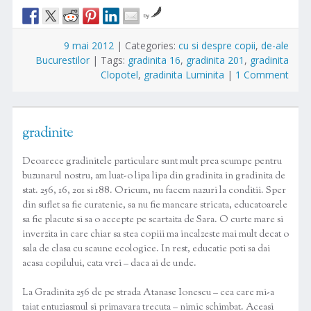
by
9 mai 2012
|
Categories:
cu si despre copii
,
de-ale
Bucurestilor
|
Tags:
gradinita 16
,
gradinita 201
,
gradinita
Clopotel
,
gradinita Luminita
|
1 Comment
gradinite
Deoarece gradinitele particulare sunt mult prea scumpe pentru
buzunarul nostru, am luat-o lipa lipa din gradinita in gradinita de
stat. 256, 16, 201 si 188. Oricum, nu facem nazuri la conditii. Sper
din suflet sa fie curatenie, sa nu fie mancare stricata, educatoarele
sa fie placute si sa o accepte pe scartaita de Sara. O curte mare si
inverzita in care chiar sa stea copiii ma incalzeste mai mult decat o
sala de clasa cu scaune ecologice. In rest, educatie poti sa dai
acasa copilului, cata vrei – daca ai de unde.
La Gradinita 256 de pe strada Atanase Ionescu – cea care mi-a
taiat entuziasmul si primavara trecuta – nimic schimbat. Aceasi