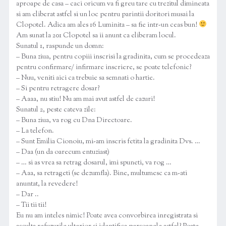
aproape de casa – caci oricum va fi greu tare cu trezitul dimineata
si am eliberat astfel si un loc pentru parintii doritori musai la
Clopotel. Adica am ales 16 Luminita – sa fie intr-un ceas bun!
Am sunat la 201 Clopotel sa ii anunt ca eliberam locul.
Sunatul 1, raspunde un domn:
– Buna ziua, pentru copiii inscrisi la gradinita, cum se procedeaza
pentru confirmare/ infirmare inscriere, se poate telefonic?
– Nuu, veniti aici ca trebuie sa semnati o hartie.
– Si pentru retragere dosar?
– Aaaa, nu stiu! Nu am mai avut astfel de cazuri!
Sunatul 2, peste cateva zile:
– Buna ziua, va rog cu Dna Directoare.
– La telefon.
– Sunt Emilia Cionoiu, mi-am inscris fetita la gradinita Dvs. …
– Daa (un da oarecum entuziast)
– … si as vrea sa retrag dosarul, imi spuneti, va rog …
– Aaa, sa retrageti (se dezumfla). Bine, multumesc ca m-ati
anuntat, la revedere!
– Dar ..
– Tii tii tii!
Eu nu am inteles nimic! Poate avea convorbirea inregistrata si