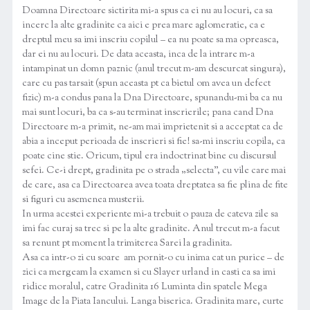
Doamna Directoare sictirita mi-a spus ca ei nu au locuri, ca sa
incerc la alte gradinite ca aici e prea mare aglomeratie, ca e
dreptul meu sa imi inscriu copilul – ea nu poate sa ma opreasca,
dar ei nu au locuri. De data aceasta, inca de la intrare m-a
intampinat un domn paznic (anul trecut m-am descurcat singura),
care cu pas tarsait (spun aceasta pt ca bietul om avea un defect
fizic) m-a condus pana la Dna Directoare, spunandu-mi ba ca nu
mai sunt locuri, ba ca s-au terminat inscrierile; pana cand Dna
Directoare m-a primit, ne-am mai imprietenit si a acceptat ca de
abia a inceput perioada de inscrieri si fie! sa-mi inscriu copila, ca
poate cine stie. Oricum, tipul era indoctrinat bine cu discursul
sefei. Ce-i drept, gradinita pe o strada „selecta”, cu vile care mai
de care, asa ca Directoarea avea toata dreptatea sa fie plina de fite
si figuri cu asemenea musterii.
In urma acestei experiente mi-a trebuit o pauza de cateva zile sa
imi fac curaj sa trec si pe la alte gradinite. Anul trecut m-a facut
sa renunt pt moment la trimiterea Sarei la gradinita.
Asa ca intr-o zi cu soare am pornit-o cu inima cat un purice – de
zici ca mergeam la examen si cu Slayer urland in casti ca sa imi
ridice moralul, catre Gradinita 16 Luminta din spatele Mega
Image de la Piata Iancului. Langa biserica. Gradinita mare, curte