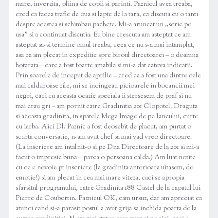
mare, inverzita, pliina de copii si parinti. Paznicul avea treaba,
cred ca facea trafic de oua si lapte de la tara, ca discuta cu o tanti
despre acestea si schimbau pachete. Mi-a aruncat un „scrie pe
usa” si a continuat discutia. Eu bine crescuta am asteptat ce am
asteptat sa-si termine omul treaba, ceea ce nu s-a mai intamplat,
asa ca am plecat in expeditie spre biroul directoarei – o doamna
hotarata – care a fost foarte amabila si mi-a dat cateva indicatii.
Prin soarele de inceput de aprilie – cred ca a fost una dintre cele
mai calduroase zile, mi se incingeau picioarele in bocancii mei
negri, caci cu aceasta ocazie speciala ii stersesem de praf si nu
mai erau gri – am pornit catre Gradinitia 201 Clopotel. Draguta
si aceasta gradinita, in spatele Mega Image de pe Iancului, curte
cu iarba. Aici Dl. Paznic a fost deosebit de placut, am purtat o
scurta conversatie, n-am avut chef sa mai vad vreo directoare.
(La inscriere am intalnit-o si pe Dna Directoare de la 201 si mi-a
facut o impresie buna – parea o persoana calda.) Am luat notite
cu ce e nevoie pt inscriere (la gradinita anterioara uitasem, de
emotie!) si am plecat in cea mai mare viteza, caci se apropia
sfarsitul programului, catre Gradinita 188 Castel de la capatul lui
Pierre de Coubertin. Paznicul OK, cam ursuz, dar am apreciat ca
atunci cand si-a parasit postul a avut grija sa inchida poarta de la