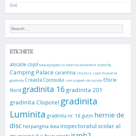
(221)
Search
for:
ETICHETE
alocatie copil
beautyofpain.ro
biserica belvedere
butterfly
Camping Palace
carantina
chic24.ro
copil muscat la
Creasta Cocosului
Eforie
gradinita
cum scapam de suzeta
gradinita 16
gradinita 201
Nord
gradinita
gradinita Clopotel
Luminita
hernie de
gradinita nr. 16
gutin
disc
inspectoratul scolar al
herpangina
ikea
ismb2
municipiului bucuresti