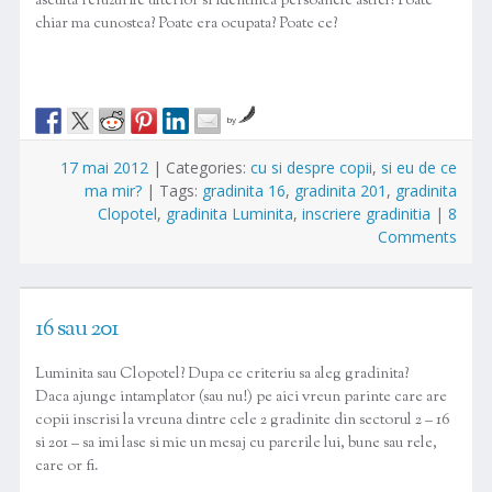
asculta refuzurile ulterior si identifica persoanele astfel? Poate
chiar ma cunostea? Poate era ocupata? Poate ce?
by
17 mai 2012
|
Categories:
cu si despre copii
,
si eu de ce
ma mir?
|
Tags:
gradinita 16
,
gradinita 201
,
gradinita
Clopotel
,
gradinita Luminita
,
inscriere gradinitia
|
8
Comments
16 sau 201
Luminita sau Clopotel? Dupa ce criteriu sa aleg gradinita?
Daca ajunge intamplator (sau nu!) pe aici vreun parinte care are
copii inscrisi la vreuna dintre cele 2 gradinite din sectorul 2 – 16
si 201 – sa imi lase si mie un mesaj cu parerile lui, bune sau rele,
care or fi.