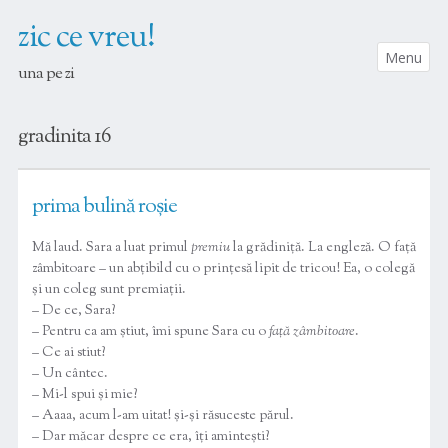
zic ce vreu!
Menu
una pe zi
SKIP TO CONTENT
gradinita 16
prima bulină roșie
Mă laud. Sara a luat primul
premiu
la grădiniță. La engleză. O față
zâmbitoare – un abțibild cu o prințesă lipit de tricou! Ea, o colegă
și un coleg sunt premiații.
– De ce, Sara?
– Pentru ca am știut, îmi spune Sara cu o
față zâmbitoare
.
– Ce ai stiut?
– Un cântec.
– Mi-l spui și mie?
– Aaaa, acum l-am uitat! și-și răsuceste părul.
– Dar măcar despre ce era, îți amintești?