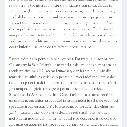
sa pun frana (pentru ca nu stiu si nu stiam) si am intrat direct in
intersectie (bine, am vazut ca nu erau masini, caci daca ar fi fost,
probabil ca as fi aplicat planul B si m-as fi aruncat pe jos; asa am
zis, cu Dumnezeu inainte, cum mi-o fi norocul), norocul a fost un
domn politist care m-a prins de o aripa si mi-a zis:
Fetito, daca te
mai prind pe aici iti tai coditele si iti confisc patinele!
iar eu, de vreo
25 de ani si cu codite ma rugam ca nu cumva sa ii vina ideea sa imi
ceara buletinul sa vada ce fetita bine crescuta sunt.
Partea a doua am petrecut-o la Ateneu. Pai frate, aici sonoritate.
Ce auzeam la Sala Palatului din fundul salii imi dadea impresia ca
ascult muzica pe CD, acasa: frumoasa, dar fara nici un pic din
maretia live-ului; ba chiar din pacate nu aveai nici facilitatile de
acasa: nu puteai sa dai mai tare la bucatile favorite sau sa te intinzi
pe canapea cu picioarele pe o perna ca sa nu faci varice.
Si se auzea la Ateneu Haydn – Creatiunile, din toate directiile; la
un moment dat chiar au avut doi instrumentisti in sala, de erau toti
spectatorii bulversati, OK, foarte buna sonoritate, dar chiar asa,
3D?! – stateam intr-o loja si vedeam reactia salii, cum se uitau
melomanii nedumeriti in jur, iar cand i-au descoperit pe cei doi
au ramas cu gaturile intinse sucite. Te impresura muzica, o simteai