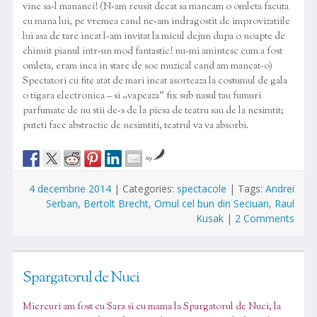
vine sa-l mananci! (N-am reusit decat sa mancam o omleta facuta
cu mana lui, pe vremea cand ne-am indragostit de improvizatiile
lui asa de tare incat l-am invitat la micul dejun dupa o noapte de
chinuit pianul intr-un mod fantastic! nu-mi amintesc cum a fost
omleta, eram inca in stare de soc muzical cand am mancat-o)
Spectatori cu fite atat de mari incat asorteaza la costumul de gala
o tigara electronica – si „vapeaza” fix sub nasul tau fumuri
parfumate de nu stii de-s de la piesa de teatru sau de la nesimtit;
puteti face abstractie de nesimtiti, teatrul va va absorbi.
by
4 decembrie 2014
|
Categories:
spectacole
|
Tags:
Andrei
Serban
,
Bertolt Brecht
,
Omul cel bun din Seciuan
,
Raul
Kusak
|
2 Comments
Spargatorul de Nuci
Miercuri am fost cu Sara si cu mama la
Spargatorul de Nuci
, la