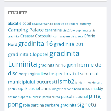
ETICHETE
alocatie copil
beautyofpain.ro
biserica belvedere
butterfly
Camping Palace
carantina
chic24.ro
copil muscat la
Creasta Cocosului
Eforie
gradinita
cum scapam de suzeta
gradinita 16
gradinita 201
Nord
gradinita
gradinita Clopotel
Luminita
hernie de
gradinita nr. 16
gutin
disc
inspectoratul scolar al
herpangina
ikea
ismb2
municipiului bucuresti
jandarm
joc de carti
klaus iohannis
miss maddy
pentru copii
magazin second hand
ping
parcul national
nesimtiti
opera bucuresti
parcul ciurea
pong
sighetu
role
sarcina
serbare gradinita