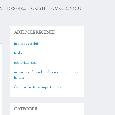
Ă
DESPRE…
CRISTI
POZE CIONOIU
ARTICOLE RECENTE
in afara ceasului
fixiki
postprimavara
in ton cu referendumul pentru redefinirea
familiei
Cand ai invatat sa imparti cu fratii
CATEGORII