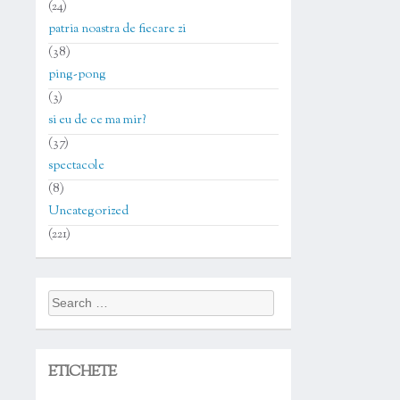
(24)
patria noastra de fiecare zi
(38)
ping-pong
(3)
si eu de ce ma mir?
(37)
spectacole
(8)
Uncategorized
(221)
Search
for:
ETICHETE