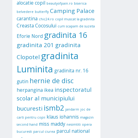
alocatie copil
beautyofpain.ro
biserica
Camping Palace
belvedere
butterfly
carantina
chic24.ro
copil muscat la gradinita
Creasta Cocosului
cum scapam de suzeta
gradinita 16
Eforie Nord
gradinita 201
gradinita
gradinita
Clopotel
Luminita
gradinita nr. 16
hernie de disc
gutin
inspectoratul
herpangina
ikea
scolar al municipiului
ismb2
bucuresti
jandarm
joc de
klaus iohannis
carti pentru copii
magazin
miss maddy
second hand
nesimtiti
opera
parcul national
bucuresti
parcul ciurea