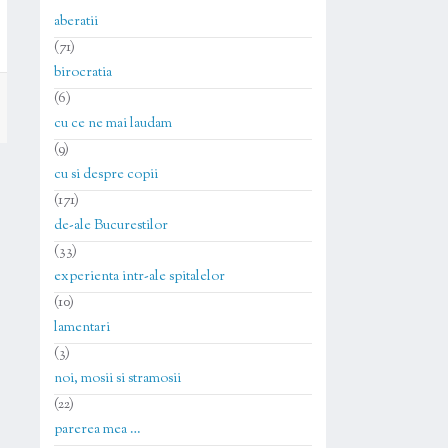
aberatii
(71)
birocratia
(6)
cu ce ne mai laudam
(9)
cu si despre copii
(171)
de-ale Bucurestilor
(33)
experienta intr-ale spitalelor
(10)
lamentari
(3)
noi, mosii si stramosii
(22)
parerea mea …