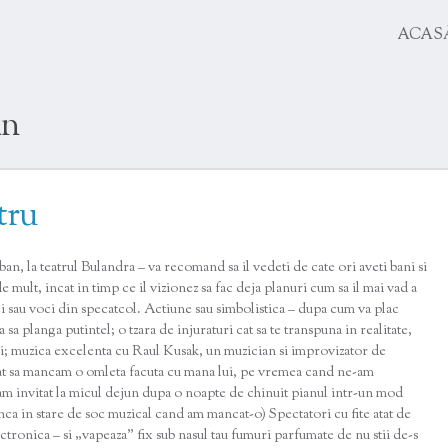
SKIP
ACAS
TO
CONTENT
an
tru
ban, la teatrul Bulandra – va recomand sa il vedeti de cate ori aveti bani si
 mult, incat in timp ce il vizionez sa fac deja planuri cum sa il mai vad a
lici sau voci din specatcol. Actiune sau simbolistica – dupa cum va plac
sa planga putintel; o tzara de injuraturi cat sa te transpuna in realitate,
ului; muzica excelenta cu Raul Kusak, un muzician si improvizator de
cat sa mancam o omleta facuta cu mana lui, pe vremea cand ne-am
l-am invitat la micul dejun dupa o noapte de chinuit pianul intr-un mod
nca in stare de soc muzical cand am mancat-o) Spectatori cu fite atat de
ectronica – si „vapeaza” fix sub nasul tau fumuri parfumate de nu stii de-s