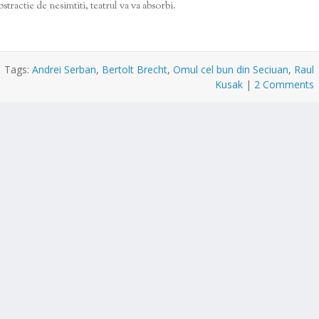
bstractie de nesimtiti, teatrul va va absorbi.
|
Tags:
Andrei Serban
,
Bertolt Brecht
,
Omul cel bun din Seciuan
,
Raul
Kusak
|
2 Comments