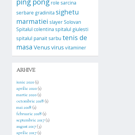
ping pong
role
sarcina
sighetu
serbare gradinita
marmatiei
slayer
Solovan
Spitalul colentina
spitalul giulesti
tenis de
spitalul panait sarbu
masa
Venus
virus
vitaminer
ARHIVE
iunie 2020
(1)
aprilie 2020
(1)
martie 2020
(1)
octombrie 2018
(1)
mai 2018
(2)
februarie 2018
(1)
septembrie 2017
(2)
august 2017
(3)
aprilie 2017
(1)