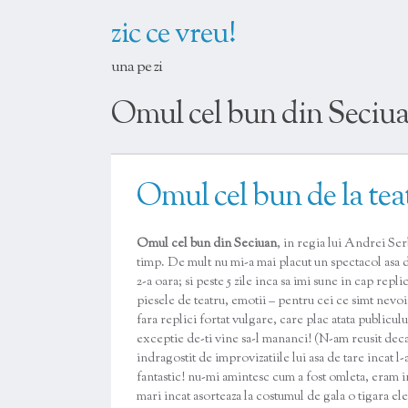
zic ce vreu!
una pe zi
Omul cel bun din Seciu
Omul cel bun de la tea
Omul cel bun din Seciuan
, in regia lui Andrei Ser
timp. De mult nu mi-a mai placut un spectacol asa de
2-a oara; si peste 5 zile inca sa imi sune in cap rep
piesele de teatru, emotii – pentru cei ce simt nevoia 
fara replici fortat vulgare, care plac atata public
exceptie de-ti vine sa-l mananci! (N-am reusit de
indragostit de improvizatiile lui asa de tare incat 
fantastic! nu-mi amintesc cum a fost omleta, eram i
mari incat asorteaza la costumul de gala o tigara el