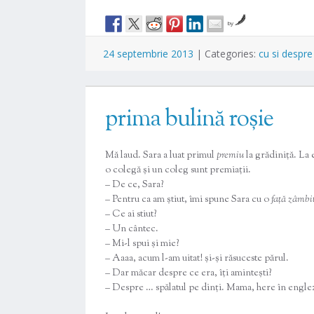
by
24 septembrie 2013
|
Categories:
cu si despre
prima bulină roșie
Mă laud. Sara a luat primul
premiu
la grădiniță. La 
o colegă și un coleg sunt premiații.
– De ce, Sara?
– Pentru ca am știut, îmi spune Sara cu o
față zâmbi
– Ce ai stiut?
– Un cântec.
– Mi-l spui și mie?
– Aaaa, acum l-am uitat! și-și răsuceste părul.
– Dar măcar despre ce era, îți amintești?
– Despre … spălatul pe dinți. Mama, here în engle