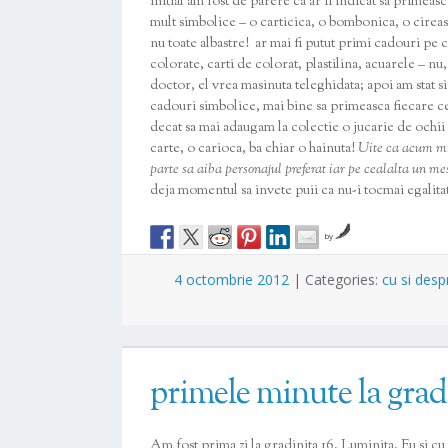
initial am fost de parere ca ar fi indicat sa primeas
mult simbolice – o carticica, o bombonica, o cireasa 
nu toate albastre! ar mai fi putut primi cadouri pe 
colorate, carti de colorat, plastilina, acuarele – nu,
doctor, el vrea masinuta teleghidata; apoi am stat 
cadouri simbolice, mai bine sa primeasca fiecare ce vo
decat sa mai adaugam la colectie o jucarie de ochii 
carte, o carioca, ba chiar o hainuta!
Uite ca acum mi-
parte sa aiba personajul preferat iar pe cealalta un me
deja momentul sa invete puii ca nu-i tocmai egalitate
by
4 octombrie 2012
|
Categories:
cu si desp
primele minute la grad
Am fost prima zi la gradinita 16, Luminita. Eu si c