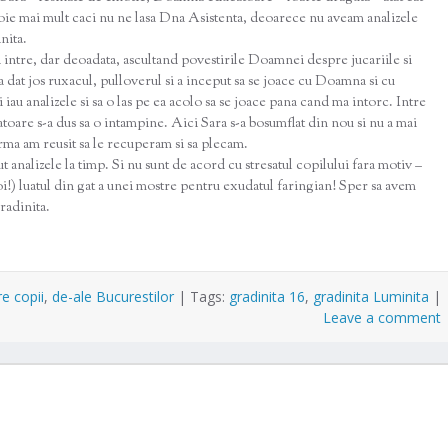
oie mai mult caci nu ne lasa Dna Asistenta, deoarece nu aveam analizele
nita.
 sa intre, dar deoadata, ascultand povestirile Doamnei despre jucariile si
i-a dat jos ruxacul, pulloverul si a inceput sa se joace cu Doamna si cu
i iau analizele si sa o las pe ea acolo sa se joace pana cand ma intorc. Intre
toare s-a dus sa o intampine. Aici Sara s-a bosumflat din nou si nu a mai
 urma am reusit sa le recuperam si sa plecam.
analizele la timp. Si nu sunt de acord cu stresatul copilului fara motiv –
oi!) luatul din gat a unei mostre pentru exudatul faringian! Sper sa avem
radinita.
re copii
,
de-ale Bucurestilor
|
Tags:
gradinita 16
,
gradinita Luminita
|
Leave a comment