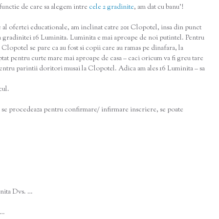
 functie de care sa alegem intre
cele 2 gradinite
, am dat cu banu’!
 al ofertei educationale, am inclinat catre 201 Clopotel, insa din punct
 a gradinitei 16 Luminita. Luminita e mai aproape de noi putintel. Pentru
Clopotel se pare ca au fost si copii care au ramas pe dinafara, la
ptat pentru curte mare mai aproape de casa – caci oricum va fi greu tare
 pentru parintii doritori musai la Clopotel. Adica am ales 16 Luminita – sa
cul.
um se procedeaza pentru confirmare/ infirmare inscriere, se poate
inita Dvs. …
 …