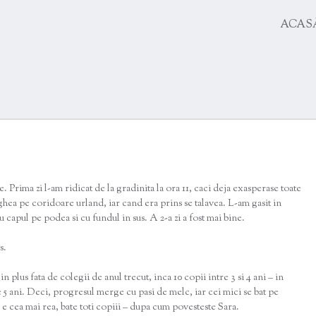
SKIP
ACAS
TO
CONTENT
. Prima zi l-am ridicat de la gradinita la ora 11, caci deja exasperase toate
hea pe coridoare urland, iar cand era prins se talavea. L-am gasit in
u capul pe podea si cu fundul in sus. A 2-a zi a fost mai bine.
s.
n plus fata de colegii de anul trecut, inca 10 copii intre 3 si 4 ani – in
e 5 ani. Deci, progresul merge cu pasi de melc, iar cei mici se bat pe
re e cea mai rea, bate toti copiii – dupa cum povesteste Sara.