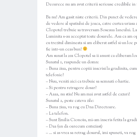
Deoarece nu am avut criterii serioase credibile in
Ba nu! Am gasit niste criterii. Din punct de vedere
de vedere al spatiului de joaca, catre curtea uriasa
Clopotel trebuie sa traversam Soseaua Iancului. La 
Luminita s-au acceptat toate dosarele. Asa ca am o
cu trezitul dimineata si am eliberat astfel si un loc
fie intr-un ceas bun!
Am sunat la 201 Clopotel sa ii anunt ca eliberam lo
Sunatul 1, raspunde un domn:
– Buna ziua, pentru copiii inscrisi la gradinita, c
telefonic?
– Nuu, veniti aici ca trebuie sa semnati o hartie.
– Si pentru retragere dosar?
– Aaaa, nu stiu! Nu am mai avut astfel de cazuri!
Sunatul 2, peste cateva zile:
– Buna ziua, va rog cu Dna Directoare.
– La telefon.
– Sunt Emilia Cionoiu, mi-am inscris fetita la grad
– Daa (un da oarecum entuziast)
– … si as vrea sa retrag dosarul, imi spuneti, va rog