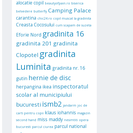
alocatie copil
beautyofpain.ro
biserica
Camping Palace
belvedere
butterfly
carantina
chic24.ro
copil muscat la gradinita
Creasta Cocosului
cum scapam de suzeta
gradinita 16
Eforie Nord
gradinita 201
gradinita
gradinita
Clopotel
Luminita
gradinita nr. 16
hernie de disc
gutin
inspectoratul
herpangina
ikea
scolar al municipiului
ismb2
bucuresti
jandarm
joc de
klaus iohannis
carti pentru copii
magazin
miss maddy
second hand
nesimtiti
opera
parcul national
bucuresti
parcul ciurea