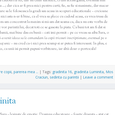
ca cadouri la fel, dar nu chiar identice, ci din aceasi gama, eventual mai
…; dar cica ar fi prea mici pentru carti; fie, sa fie si masinute, dar macar
care sa le foloseasca la gradi sau acasa in scopuri educationale – creioane
 nici asta n-ar fi bine, ca el vrea sa plece cu cadoul acasa, ea vrea trusa de
si m-am concentrat la maxim si mi-am dat seama ca, daca nu este vorba de
r parintii lui, decat toti ce se gaseste la piata. Ca bani tot am fi dat si
lumii, mai bine dau eu banii – cati imi permit – pe ce vreau sa aiba Sara, o
a venit ideea sa le comandam la copii tricouri inscriptionate, eventual pe o
saj unic
– nu cred ca-i nici prea scump si ar putea fi interesant. In plus, e
, ca unii isi permit papusi vorbitoare, iar altii doar o portocala!
re copii
,
parerea mea ...
|
Tags:
gradinita 16
,
gradinita Luminita
,
Mos
Craciun
,
sedinta cu parintii
|
Leave a comment
inita
u Sara – lesinate de emotie, Doamna educatoare – foarte draguta – atat cat