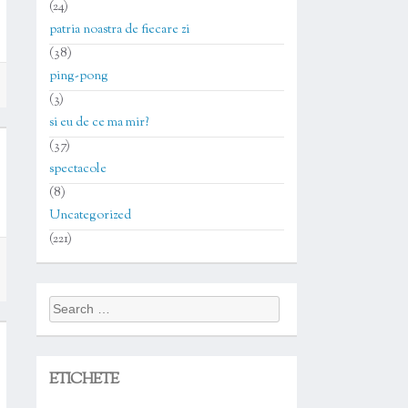
(24)
patria noastra de fiecare zi
(38)
ping-pong
(3)
si eu de ce ma mir?
(37)
spectacole
(8)
Uncategorized
(221)
Search
for:
ETICHETE