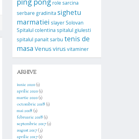
ping pong
role
sarcina
sighetu
serbare gradinita
marmatiei
slayer
Solovan
Spitalul colentina
spitalul giulesti
tenis de
spitalul panait sarbu
masa
Venus
virus
vitaminer
ARHIVE
iunie 2020
(1)
aprilie 2020
(1)
martie 2020
(1)
octombrie 2018
(1)
mai 2018
(2)
februarie 2018
(1)
septembrie 2017
(2)
august 2017
(3)
aprilie 2017
(1)