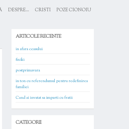
Ă
DESPRE…
CRISTI
POZE CIONOIU
ARTICOLE RECENTE
in afara ceasului
fixiki
postprimavara
in ton cu referendumul pentru redefinirea
familiei
Cand ai invatat sa imparti cu fratii
CATEGORII