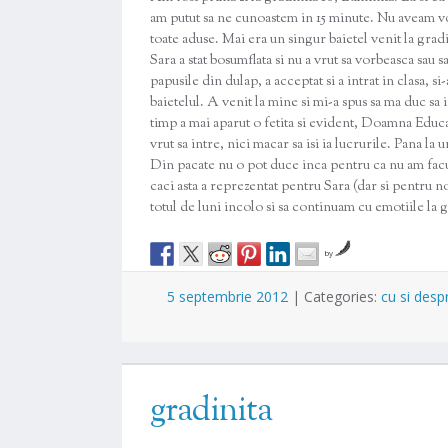
am putut sa ne cunoastem in 15 minute. Nu aveam v
toate aduse. Mai era un singur baietel venit la gradi
Sara a stat bosumflata si nu a vrut sa vorbeasca sau
papusile din dulap, a acceptat si a intrat in clasa, s
baietelul. A venit la mine si mi-a spus sa ma duc sa i
timp a mai aparut o fetita si evident, Doamna Educa
vrut sa intre, nici macar sa isi ia lucrurile. Pana la
Din pacate nu o pot duce inca pentru ca nu am facut 
caci asta a reprezentat pentru Sara (dar si pentru n
totul de luni incolo si sa continuam cu emotiile la g
by
5 septembrie 2012
|
Categories:
cu si desp
gradinita