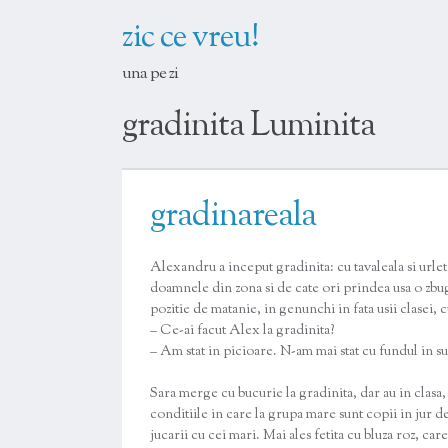
zic ce vreu!
una pe zi
gradinita Luminita
gradinareala
Alexandru a inceput gradinita: cu tavaleala si urlete
doamnele din zona si de cate ori prindea usa o zbug
pozitie de matanie, in genunchi in fata usii clasei, c
– Ce-ai facut Alex la gradinita?
– Am stat in picioare. N-am mai stat cu fundul in su
Sara merge cu bucurie la gradinita, dar au in clasa, i
conditiile in care la grupa mare sunt copii in jur d
jucarii cu cei mari. Mai ales fetita cu bluza roz, ca