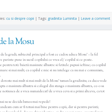
ies:
cu si despre copii
|
Tags:
gradinita Luminita
|
Leave a comment
 de la Mosu
 de la gradi; subiectul principal a fost ce cadou aduce Mosu’ – la fel
e parinte pune in sacul copilului ce vrea el/ copilul si ce poate.
 pentru toti: baietii masinute albastre si fetitele papusi ieftine; ca copilul
i mare si mai mult; ca copilul e mic si nu intelege ca nu mai e comunism,
.
i doreste mai mult si mai mult de la Mosu’ taman la gradinita; ca daca vede
apta o masinuta albastra si colegul din stanga o masinuta albastra, ce-o sa
notiunea de a vrea numaidecat? de a vrea ceva si a primi altceva, ca tot
umai sa se decida lumea mai repede!
andeam cum ar fi totusi mai bine pentru copii, dar si pentru parinti;