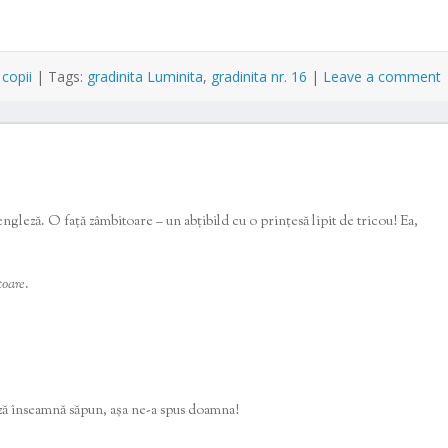
 copii
|
Tags:
gradinita Luminita
,
gradinita nr. 16
|
Leave a comment
engleză. O față zâmbitoare – un abțibild cu o prințesă lipit de tricou! Ea,
toare
.
ză înseamnă săpun, așa ne-a spus doamna!