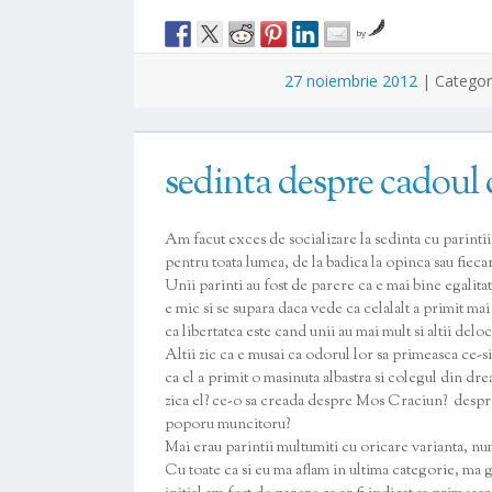
by
27 noiembrie 2012
|
Categor
sedinta despre cadoul
Am facut exces de socializare la sedinta cu parintii
pentru toata lumea, de la badica la opinca sau fiecar
Unii parinti au fost de parere ca e mai bine egalitate
e mic si se supara daca vede ca celalalt a primit ma
ca libertatea este cand unii au mai mult si altii deloc
Altii zic ca e musai ca odorul lor sa primeasca ce-s
ca el a primit o masinuta albastra si colegul din dre
zica el? ce-o sa creada despre Mos Craciun? despre 
poporu muncitoru?
Mai erau parintii multumiti cu oricare varianta, n
Cu toate ca si eu ma aflam in ultima categorie, ma g