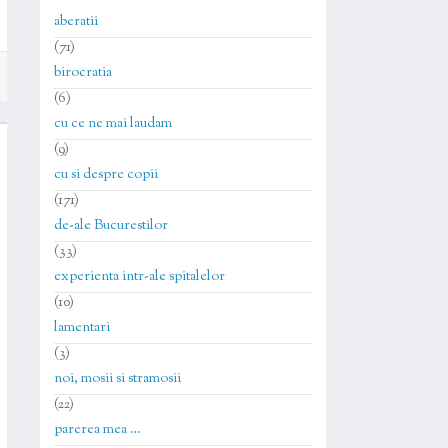
aberatii
(71)
birocratia
(6)
cu ce ne mai laudam
(9)
cu si despre copii
(171)
de-ale Bucurestilor
(33)
experienta intr-ale spitalelor
(10)
lamentari
(3)
noi, mosii si stramosii
(22)
parerea mea …