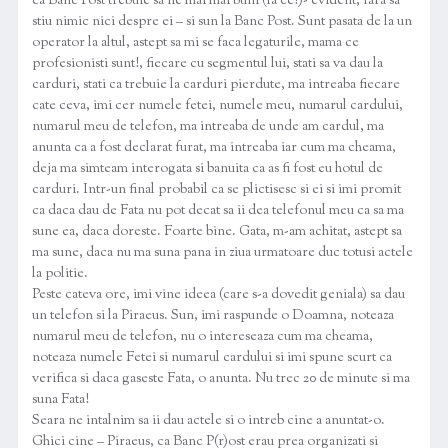
ca Banc Post trebuie sa fie mai mai buni (la ce?)- evident, fara sa
stiu nimic nici despre ei – si sun la Banc Post. Sunt pasata de la un
operator la altul, astept sa mi se faca legaturile, mama ce
profesionisti sunt!, fiecare cu segmentul lui, stati sa va dau la
carduri, stati ca trebuie la carduri pierdute, ma intreaba fiecare
cate ceva, imi cer numele fetei, numele meu, numarul cardului,
numarul meu de telefon, ma intreaba de unde am cardul, ma
anunta ca a fost declarat furat, ma intreaba iar cum ma cheama,
deja ma simteam interogata si banuita ca as fi fost eu hotul de
carduri. Intr-un final probabil ca se plictisesc si ei si imi promit
ca daca dau de Fata nu pot decat sa ii dea telefonul meu ca sa ma
sune ea, daca doreste. Foarte bine. Gata, m-am achitat, astept sa
ma sune, daca nu ma suna pana in ziua urmatoare duc totusi actele
la politie.
Peste cateva ore, imi vine ideea (care s-a dovedit geniala) sa dau
un telefon si la Piraeus. Sun, imi raspunde o Doamna, noteaza
numarul meu de telefon, nu o intereseaza cum ma cheama,
noteaza numele Fetei si numarul cardului si imi spune scurt ca
verifica si daca gaseste Fata, o anunta. Nu trec 20 de minute si ma
suna Fata!
Seara ne intalnim sa ii dau actele si o intreb cine a anuntat-o.
Ghici cine – Piraeus, ca Banc P(r)ost erau prea organizati si