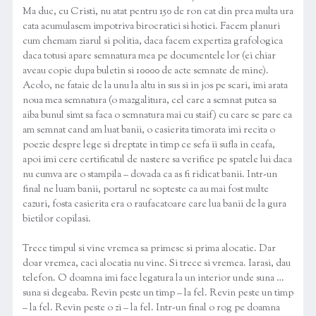
Ma duc, cu Cristi, nu atat pentru 150 de ron cat din prea multa ura
cata acumulasem impotriva birocratiei si hotiei. Facem planuri
cum chemam ziarul si politia, daca facem expertiza grafologica
daca totusi apare semnatura mea pe documentele lor (ei chiar
aveau copie dupa buletin si 10000 de acte semnate de mine).
Acolo, ne fataie de la unu la altu in sus si in jos pe scari, imi arata
noua mea semnatura (o mazgalitura, cel care a semnat putea sa
aiba bunul simt sa faca o semnatura mai cu staif) cu care se pare ca
am semnat cand am luat banii, o casierita timorata imi recita o
poezie despre lege si dreptate in timp ce sefa ii sufla in ceafa,
apoi imi cere certificatul de nastere sa verifice pe spatele lui daca
nu cumva are o stampila – dovada ca as fi ridicat banii. Intr-un
final ne luam banii, portarul ne sopteste ca au mai fost multe
cazuri, fosta casierita era o raufacatoare care lua banii de la gura
bietilor copilasi.
Trece timpul si vine vremea sa primesc si prima alocatie. Dar
doar vremea, caci alocatia nu vine. Si trece si vremea. Iarasi, dau
telefon. O doamna imi face legatura la un interior unde suna …
suna si degeaba. Revin peste un timp – la fel. Revin peste un timp
– la fel. Revin peste o zi – la fel. Intr-un final o rog pe doamna