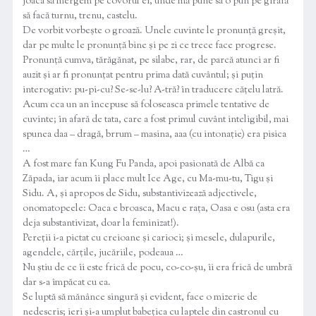
joaca să mergem pe covorul ei, unde mă pune sa o pun pe girafă
să facă turnu, trenu, castelu.
De vorbit vorbește o groază. Unele cuvinte le pronunță greșit,
dar pe multe le pronunță bine și pe zi ce trece face progrese.
Pronunță cumva, tărăgănat, pe silabe, rar, de parcă atunci ar fi
auzit și ar fi pronunțat pentru prima dată cuvântul; și puțin
interogativ: pu-pi-cu? Se-se-lu? A-tră? în traducere cățelu latră.
Acum cca un an începuse să foloseasca primele tentative de
cuvinte; în afară de tata, care a fost primul cuvânt inteligibil, mai
spunea daa – dragă, brrum – masina, aaa (cu intonație) era pisica
…
A fost mare fan Kung Fu Panda, apoi pasionată de Albă ca
Zăpada, iar acum îi place mult Ice Age, cu Ma-mu-tu, Tigu și
Sidu. A, și apropos de Sidu, substantivizează adjectivele,
onomatopeele: Oaca e broasca, Macu e rața, Oasa e osu (asta era
deja substantivizat, doar la feminizat!).
Pereții i-a pictat cu creioane și carioci; și mesele, dulapurile,
agendele, cărțile, jucăriile, podeaua …
Nu știu de ce îi este frică de pocu, co-co-șu, îi era frică de umbră
dar s-a împăcat cu ea.
Se luptă să mănânce singură și evident, face o mizerie de
nedescris; ieri și-a umplut babețica cu laptele din castronul cu