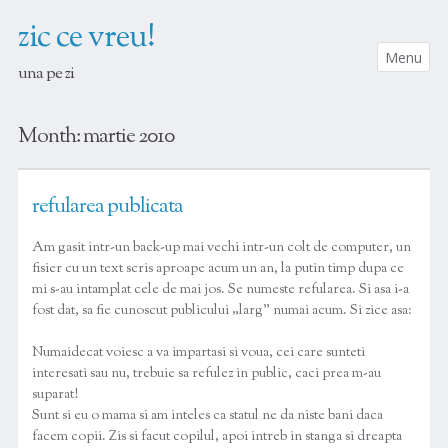
zic ce vreu!
Menu
una pe zi
SKIP TO CONTENT
Month:
martie 2010
refularea publicata
Am gasit intr-un back-up mai vechi intr-un colt de computer, un
fisier cu un text scris aproape acum un an, la putin timp dupa ce
mi s-au intamplat cele de mai jos. Se numeste refularea. Si asa i-a
fost dat, sa fie cunoscut publicului „larg” numai acum. Si zice asa:
Numaidecat voiesc a va impartasi si voua, cei care sunteti
interesati sau nu, trebuie sa refulez in public, caci prea m-au
suparat!
Sunt si eu o mama si am inteles ca statul ne da niste bani daca
facem copii. Zis si facut copilul, apoi intreb in stanga si dreapta