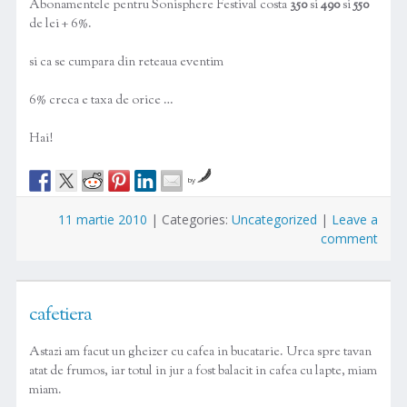
Abonamentele pentru Sonisphere Festival costa
350
si
490
si
550
de lei + 6%.
si ca se cumpara din reteaua eventim
6% creca e taxa de orice …
Hai!
by
11 martie 2010
|
Categories:
Uncategorized
|
Leave a
comment
cafetiera
Astazi am facut un gheizer cu cafea in bucatarie. Urca spre tavan
atat de frumos, iar totul in jur a fost balacit in cafea cu lapte, miam
miam.