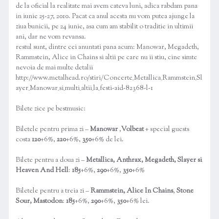
de la oficial la realitate mai avem cateva luni, adica rabdam pana
in iunie 25-27, 2010. Pacat ca anul acesta nu vom putea ajunge la
ziua bunicii, pe 24 iunie, asa cum am stabilit o traditie in ultimii
ani, dar ne vom revansa.
restul sunt, dintre cei anuntati pana acum: Manowar, Megadeth,
Rammstein, Alice in Chains si altii pe care nu ii stiu, cine simte
nevoia de mai multe detalii
http://www.metalhead.ro/stiri/Concerte_Metallica_Rammstein_Sl
ayer_Manowar_si_multi_altii_la_festi-aid-82368-l-1
Bilete zice pe bestmusic:
Biletele pentru prima zi –
Manowar
,
Volbeat
+ special guests
costa
120
+6%,
220
+6%,
350
+6% de lei.
Bilete pentru a doua zi –
Metallica, Anthrax, Megadeth, Slayer si
Heaven And Hell
:
185
+6%,
290
+6%,
350
+6%
Biletele pentru a treia zi –
Rammstein, Alice In Chains
,
Stone
Sour, Mastodon
:
185
+6%,
290
+6%,
350
+6% lei.