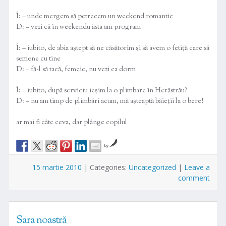
Î: – unde mergem să petrecem un weekend romantic
D: – vezi că în weekendu ăsta am program
Î: – iubito, de abia aștept să ne căsătorim și să avem o fetiță care să
semene cu tine
D: – fă-l să tacă, femeie, nu vezi ca dorm
Î: – iubito, după serviciu ieșim la o plimbare în Herăstrău?
D: – nu am timp de plimbări acum, mă așteaptă băieții la o bere!
ar mai fi câte ceva, dar plânge copilul
by
15 martie 2010
|
Categories:
Uncategorized
|
Leave a
comment
Sara noastră