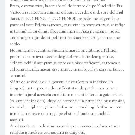
Si astazi am aflat si de ce au girofar masinile de politie.
Eram, carevasazica, la semaforul de intrare de pe Kiseleff in Pta
Victoriei si asteptam cuminti culoarea verde, cand, spre deliciul
Sarei, NINO-NINO-NINO-NINO!!! repede, ne tragem la o
parte sa lasam Politia sa treaca, care vine in mare viteza si se infige
in triunghiul cu dungi albe, cum intri in Piata pe stanga – acolo
unde nu pot opri decat politistii sau smecherii. Si gata, ramane
acolo.
Noi suntem pregatiti sa asistam la marea operatiune a Politiei –
pentru care au avut nevoie de girofare – intindem gaturile,
holbam ochii si asteptam sa opreasca niste traficanti, sa treaca o
coloana oficiala, macar sa se arunce in mijlocul strazii si sa fluiere
le masini.
Si iata ce se vedea de la geamul nostru (eram la inaltime, in
kangoo): in timp ce un domn Politist se da jos din masina si se
invarte in jurul acesteia cu statia in mana si fluierul la gat, celalalt
(ca erau echipa de 2), dupa ce cotrobaie in patru labe prin masina,
iese si el, cu jiletca galben fosforescent cu dungi fosforescente
in mana, reuseste sa o traga pe el si se chinuie sa-i inchida
nasturii.
Apoi s-a facut verde si nu am mai apucat sa vedem daca totusi a
reusit sa isi incheie toti nasturii in timp util.