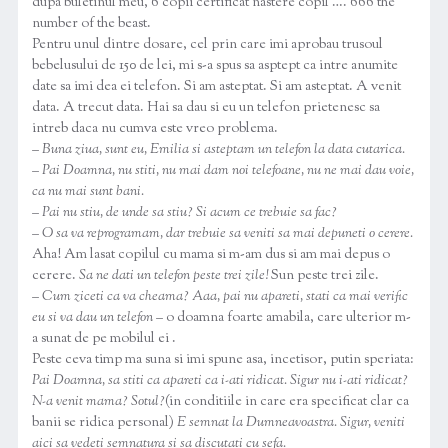
dupa buletinul meu, 6 copii certificat nastere copil …. 666 the
number of the beast.
Pentru unul dintre dosare, cel prin care imi aprobau trusoul
bebelusului de 150 de lei, mi s-a spus sa asptept ca intre anumite
date sa imi dea ei telefon. Si am asteptat. Si am asteptat. A venit
data. A trecut data. Hai sa dau si eu un telefon prietenesc sa
intreb daca nu cumva este vreo problema.
–
Buna ziua, sunt eu, Emilia si asteptam un telefon la data cutarica.
– Pai Doamna, nu stiti, nu mai dam noi telefoane, nu ne mai dau voie,
ca nu mai sunt bani.
– Pai nu stiu, de unde sa stiu? Si acum ce trebuie sa fac?
– O sa va reprogramam, dar trebuie sa veniti sa mai depuneti o cerere.
Aha! Am lasat copilul cu mama si m-am dus si am mai depus o
cerere.
Sa ne dati un telefon peste trei zile!
Sun peste trei zile.
–
Cum ziceti ca va cheama? Aaa, pai nu apareti, stati ca mai verific
eu si va dau un telefon
– o doamna foarte amabila, care ulterior m-
a sunat de pe mobilul ei .
Peste ceva timp ma suna si imi spune asa, incetisor, putin speriata:
Pai Doamna, sa stiti ca apareti ca i-ati ridicat. Sigur nu i-ati ridicat?
N-a venit mama? Sotul?
(in conditiile in care era specificat clar ca
banii se ridica personal)
E semnat la Dumneavoastra. Sigur, veniti
aici sa vedeti semnatura si sa discutati cu sefa.