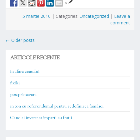
by
5 martie 2010
|
Categories:
Uncategorized
|
Leave a
comment
Posts
←
Older posts
navigation
ARTICOLE RECENTE
in afara ceasului
fixiki
postprimavara
in ton cu referendumul pentru redefinirea familiei
Cand ai invatat sa imparti cu fratii