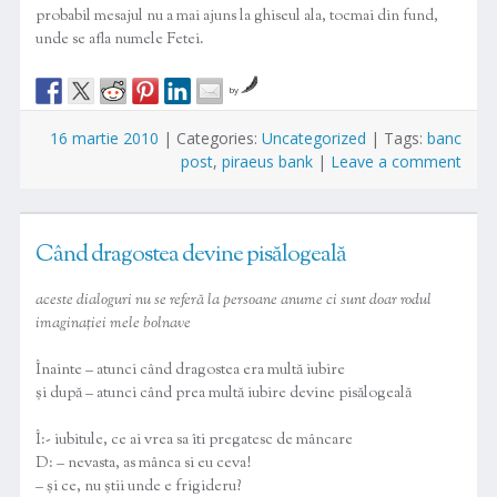
probabil mesajul nu a mai ajuns la ghiseul ala, tocmai din fund,
unde se afla numele Fetei.
by
16 martie 2010
|
Categories:
Uncategorized
|
Tags:
banc
post
,
piraeus bank
|
Leave a comment
Când dragostea devine pisălogeală
aceste dialoguri nu se referă la persoane anume ci sunt doar rodul
imaginației mele bolnave
Înainte – atunci când dragostea era multă iubire
și după – atunci când prea multă iubire devine pisălogeală
Î:- iubitule, ce ai vrea sa îti pregatesc de mâncare
D: – nevasta, as mânca si eu ceva!
– și ce, nu știi unde e frigideru?