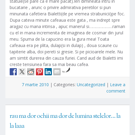
statuie(se pare ca e mare pacat).Ieri dimineata intru in
bucatarie , arunc o privire admirativa peretilor si pun
minunata cafetiera Bialetti(de pe vremea strabunicii)pe foc.
Dupa cateva minute cafeaua este gata , ma indrept spre
aragaz cu mana intinsa , apuc manerul si…………………raman
cu el in mana incremenita de imaginea de cosmar din jurul
meu. Spuma de la capucino era la gura mea! Toata
cafeaua era pe plita, dulap(si in dulap) , doua scaune cu
tapiterie alba, doi pereti si gresie. Si pe picioarele mele. Nu
am simtit durerea din cauza furiei. Cand aud de Bialetti imi
creste tensiunea fara sa mai beau cafea.
by
7 martie 2010
|
Categories:
Uncategorized
|
Leave a
comment
rau ma dor ochii ma dor de lumina stelelor… la
la laaa