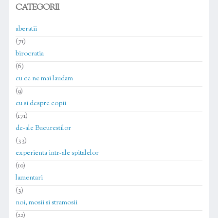
CATEGORII
aberatii
(71)
birocratia
(6)
cu ce ne mai laudam
(9)
cu si despre copii
(171)
de-ale Bucurestilor
(33)
experienta intr-ale spitalelor
(10)
lamentari
(3)
noi, mosii si stramosii
(22)