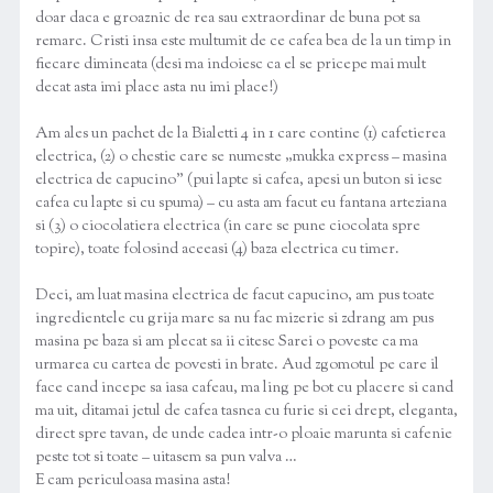
doar daca e groaznic de rea sau extraordinar de buna pot sa
remarc. Cristi insa este multumit de ce cafea bea de la un timp in
fiecare dimineata (desi ma indoiesc ca el se pricepe mai mult
decat asta imi place asta nu imi place!)
Am ales un pachet de la Bialetti 4 in 1 care contine (1) cafetierea
electrica, (2) o chestie care se numeste „mukka express – masina
electrica de capucino” (pui lapte si cafea, apesi un buton si iese
cafea cu lapte si cu spuma) – cu asta am facut eu fantana arteziana
si (3) o ciocolatiera electrica (in care se pune ciocolata spre
topire), toate folosind aceeasi (4) baza electrica cu timer.
Deci, am luat masina electrica de facut capucino, am pus toate
ingredientele cu grija mare sa nu fac mizerie si zdrang am pus
masina pe baza si am plecat sa ii citesc Sarei o poveste ca ma
urmarea cu cartea de povesti in brate. Aud zgomotul pe care il
face cand incepe sa iasa cafeau, ma ling pe bot cu placere si cand
ma uit, ditamai jetul de cafea tasnea cu furie si cei drept, eleganta,
direct spre tavan, de unde cadea intr-o ploaie marunta si cafenie
peste tot si toate – uitasem sa pun valva …
E cam periculoasa masina asta!