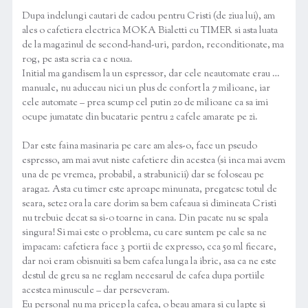
Dupa indelungi cautari de cadou pentru Cristi (de ziua lui), am
ales o cafetiera electrica MOKA Bialetti cu TIMER si asta luata
de la magazinul de second-hand-uri, pardon, reconditionate, ma
rog, pe asta scria ca e noua.
Initial ma gandisem la un espressor, dar cele neautomate erau …
manuale, nu aduceau nici un plus de confort la 7 milioane, iar
cele automate – prea scump cel putin 20 de milioane ca sa imi
ocupe jumatate din bucatarie pentru 2 cafele amarate pe zi.
Dar este faina masinaria pe care am ales-o, face un pseudo
espresso, am mai avut niste cafetiere din acestea (si inca mai avem
una de pe vremea, probabil, a strabunicii) dar se foloseau pe
aragaz. Asta cu timer este aproape minunata, pregatesc totul de
seara, setez ora la care dorim sa bem cafeaua si dimineata Cristi
nu trebuie decat sa si-o toarne in cana. Din pacate nu se spala
singura! Si mai este o problema, cu care suntem pe cale sa ne
impacam: cafetiera face 3 portii de expresso, cca 50 ml fiecare,
dar noi eram obisnuiti sa bem cafea lunga la ibric, asa ca ne este
destul de greu sa ne reglam necesarul de cafea dupa portiile
acestea minuscule – dar perseveram.
Eu personal nu ma pricep la cafea, o beau amara si cu lapte si