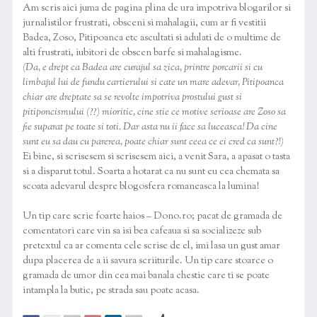
Am scris aici juma de pagina plina de ura impotriva blogarilor si
jurnalistilor frustrati, obsceni si mahalagii, cum ar fi vestitii
Badea, Zoso, Pitipoanca etc ascultati si adulati de o multime de
alti frustrati, iubitori de obscen barfe si mahalagisme.
(Da, e drept ca Badea are curajul sa zica, printre porcarii si cu
limbajul lui de fundu cartierului si cate un mare adevar, Pitipoanca
chiar are dreptate sa se revolte impotriva prostului gust si
pitiponcismului (??) mioritic, cine stie ce motive serioase are Zoso sa
fie suparat pe toate si toti. Dar asta nu ii face sa luceasca! Da cine
sunt eu sa dau cu parerea, poate chiar sunt ceea ce ei cred ca sunt?!)
Ei bine, si scrisesem si scrisesem aici, a venit Sara, a apasat o tasta
si a disparut totul. Soarta a hotarat ca nu sunt eu cea chemata sa
scoata adevarul despre blogosfera romaneasca la lumina!
Un tip care scrie foarte haios – Dono.ro; pacat de gramada de
comentatori care vin sa isi bea cafeaua si sa socializeze sub
pretextul ca ar comenta cele scrise de el, imi lasa un gust amar
dupa placerea de a ii savura scriiturile. Un tip care stoarce o
gramada de umor din cea mai banala chestie care ti se poate
intampla la butic, pe strada sau poate acasa.