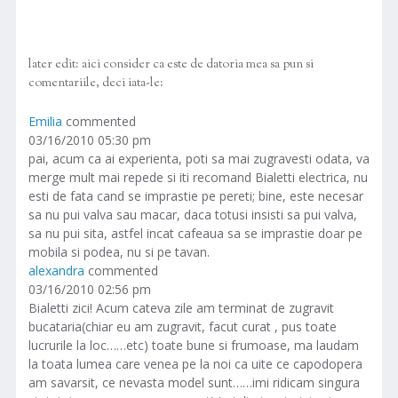
later edit: aici consider ca este de datoria mea sa pun si
comentariile, deci iata-le:
Emilia
commented
03/16/2010 05:30 pm
pai, acum ca ai experienta, poti sa mai zugravesti odata, va
merge mult mai repede si iti recomand Bialetti electrica, nu
esti de fata cand se imprastie pe pereti; bine, este necesar
sa nu pui valva sau macar, daca totusi insisti sa pui valva,
sa nu pui sita, astfel incat cafeaua sa se imprastie doar pe
mobila si podea, nu si pe tavan.
alexandra
commented
03/16/2010 02:56 pm
Bialetti zici! Acum cateva zile am terminat de zugravit
bucataria(chiar eu am zugravit, facut curat , pus toate
lucrurile la loc……etc) toate bune si frumoase, ma laudam
la toata lumea care venea pe la noi ca uite ce capodopera
am savarsit, ce nevasta model sunt……imi ridicam singura