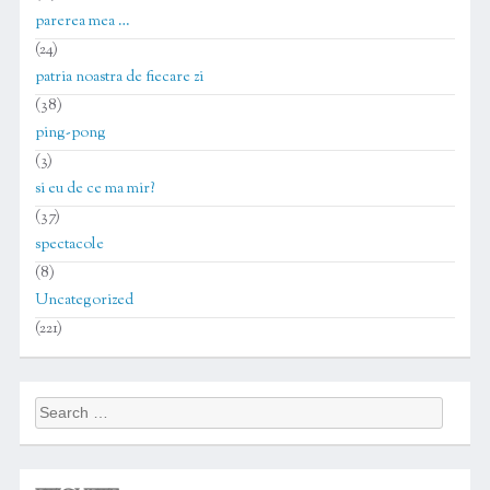
parerea mea …
(24)
patria noastra de fiecare zi
(38)
ping-pong
(3)
si eu de ce ma mir?
(37)
spectacole
(8)
Uncategorized
(221)
Search
for: