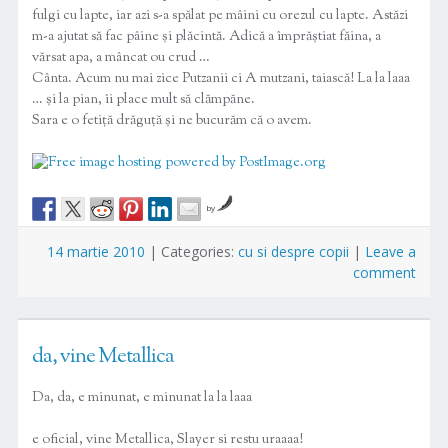
fulgi cu lapte, iar azi s-a spălat pe mâini cu orezul cu lapte. Astăzi
m-a ajutat să fac pâine și plăcintă. Adică a împrăștiat făina, a
vărsat apa, a mâncat ou crud …
Cânta. Acum nu mai zice Putzanii ci A mutzani, taiască! La la laaa
… și la pian, îi place mult să clămpăne.
Sara e o fetiță drăguță și ne bucurăm că o avem.
by
14 martie 2010
|
Categories:
cu si despre copii
|
Leave a
comment
da, vine Metallica
Da, da, e minunat, e minunat la la laaa
e oficial, vine Metallica, Slayer si restu uraaaa!