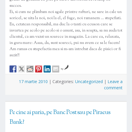
succes.
Ei, si cum ne plimbam noi agale printre rafturi, ne sare in cale un
soricel, se uita la noi, noi la el, el fuge, noi ramanem … stupefiati.
Eu, cetatean responsabil, ma duc la o tanti cu ecuson care se
invartea pe acolo pe acolo si o anunt, asa, in soapta, sa nu auda tot
clientul, ca am vazut un soarece in magazin. La care ea, relaxata,
in gura mare: Aaaa, da, sunt soareci, pai nu avem ce sa le facem!
Am ramas cu stupefactia mea si m-am intrebat daca de pisici or fi
auzit?!
by
17 martie 2010
|
Categories:
Uncategorized
|
Leave a
comment
Pe cine ai paria, pe Banc Post sau pe Piraeus
Bank?