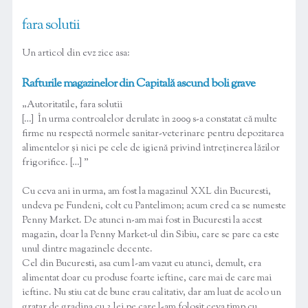
fara solutii
Un articol din evz zice asa:
Rafturile magazinelor din Capitală ascund boli grave
„Autoritatile, fara solutii
[…] În urma controalelor derulate în 2009 s-a constatat că multe
firme nu respectă normele sanitar-veterinare pentru depozitarea
alimentelor şi nici pe cele de igienă privind întreţinerea lăzilor
frigorifice. […] ”
Cu ceva ani in urma, am fost la magazinul XXL din Bucuresti,
undeva pe Fundeni, colt cu Pantelimon; acum cred ca se numeste
Penny Market. De atunci n-am mai fost in Bucuresti la acest
magazin, doar la Penny Market-ul din Sibiu, care se pare ca este
unul dintre magazinele decente.
Cel din Bucuresti, asa cum l-am vazut eu atunci, demult, era
alimentat doar cu produse foarte ieftine, care mai de care mai
ieftine. Nu stiu cat de bune erau calitativ, dar am luat de acolo un
gratar de gradina cu 3 lei pe care l-am folosit ceva timp cu