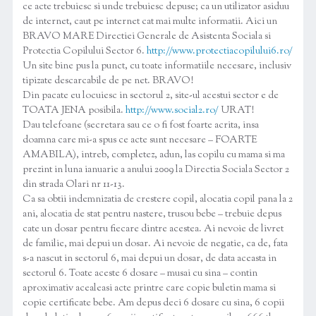
ce acte trebuiesc si unde trebuiesc depuse; ca un utilizator asiduu
de internet, caut pe internet cat mai multe informatii. Aici un
BRAVO MARE Directiei Generale de Asistenta Sociala si
Protectia Copilului Sector 6.
http://www.protectiacopilului6.ro/
Un site bine pus la punct, cu toate informatiile necesare, inclusiv
tipizate descarcabile de pe net. BRAVO!
Din pacate eu locuiesc in sectorul 2, site-ul acestui sector e de
TOATA JENA posibila.
http://www.social2.ro/
URAT!
Dau telefoane (secretara sau ce o fi fost foarte acrita, insa
doamna care mi-a spus ce acte sunt necesare – FOARTE
AMABILA), intreb, completez, adun, las copilu cu mama si ma
prezint in luna ianuarie a anului 2009 la Directia Sociala Sector 2
din strada Olari nr 11-13.
Ca sa obtii indemnizatia de crestere copil, alocatia copil pana la 2
ani, alocatia de stat pentru nastere, trusou bebe – trebuie depus
cate un dosar pentru fiecare dintre acestea. Ai nevoie de livret
de familie, mai depui un dosar. Ai nevoie de negatie, ca de, fata
s-a nascut in sectorul 6, mai depui un dosar, de data aceasta in
sectorul 6. Toate aceste 6 dosare – musai cu sina – contin
aproximativ acealeasi acte printre care copie buletin mama si
copie certificate bebe. Am depus deci 6 dosare cu sina, 6 copii