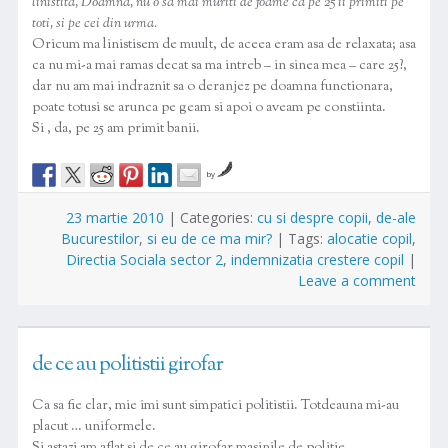
linistita, Doamna, nu o sa mai muriti de foame ca pe 25 ii primiti pe
toti, si pe cei din urma.
Oricum ma linistisem de muult, de aceea eram asa de relaxata; asa
ca nu mi-a mai ramas decat sa ma intreb – in sinea mea – care 25?,
dar nu am mai indraznit sa o deranjez pe doamna functionara,
poate totusi se arunca pe geam si apoi o aveam pe constiinta.
Si , da, pe 25 am primit banii.
by
23 martie 2010
|
Categories:
cu si despre copii
,
de-ale
Bucurestilor
,
si eu de ce ma mir?
|
Tags:
alocatie copil
,
Directia Sociala sector 2
,
indemnizatia crestere copil
|
Leave a comment
de ce au politistii girofar
Ca sa fie clar, mie imi sunt simpatici politistii. Totdeauna mi-au
placut … uniformele.