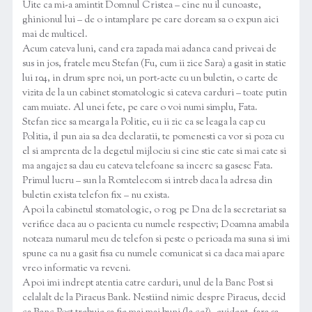
Uite ca mi-a amintit Domnul Cristea – cine nu il cunoaste,
ghinionul lui – de o intamplare pe care doream sa o expun aici
mai de multicel.
Acum cateva luni, cand era zapada mai adanca cand priveai de
sus in jos, fratele meu Stefan (Fu, cum ii zice Sara) a gasit in statie
lui 104, in drum spre noi, un port-acte cu un buletin, o carte de
vizita de la un cabinet stomatologic si cateva carduri – toate putin
cam muiate. Al unei fete, pe care o voi numi simplu, Fata.
Stefan zice sa mearga la Politie, eu ii zic ca se leaga la cap cu
Politia, il pun aia sa dea declaratii, te pomenesti ca vor si poza cu
el si amprenta de la degetul mijlociu si cine stie cate si mai cate si
ma angajez sa dau eu cateva telefoane sa incerc sa gasesc Fata.
Primul lucru – sun la Romtelecom si intreb daca la adresa din
buletin exista telefon fix – nu exista.
Apoi la cabinetul stomatologic, o rog pe Dna de la secretariat sa
verifice daca au o pacienta cu numele respectiv; Doamna amabila
noteaza numarul meu de telefon si peste o perioada ma suna si imi
spune ca nu a gasit fisa cu numele comunicat si ca daca mai apare
vreo informatie va reveni.
Apoi imi indrept atentia catre carduri, unul de la Banc Post si
celalalt de la Piraeus Bank. Nestiind nimic despre Piraeus, decid