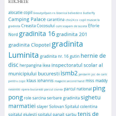
ETICHETE
alocatie copil
beautyofpain.ro
biserica belvedere
butterfly
Camping Palace
carantina
chic24.ro
copil muscat la
Creasta Cocosului
Eforie
gradinita
cum scapam de suzeta
gradinita 16
gradinita 201
Nord
gradinita
gradinita Clopotel
Luminita
hernie de
gradinita nr. 16
gutin
disc
inspectoratul scolar al
herpangina
ikea
ismb2
municipiului bucuresti
jandarm
joc de carti
klaus iohannis
miss maddy
pentru copii
magazin second hand
ping
parcul national
nesimtiti
opera bucuresti
parcul ciurea
pong
sighetu
role
sarcina
serbare gradinita
marmatiei
slayer
Solovan
Spitalul colentina
tenis de
spitalul giulesti
spitalul panait sarbu