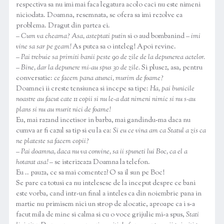
respectiva sa nu imi mai faca legatura acolo caci nu este nimeni
niciodata. Doamna, resemnata, se ofera sa imi rezolve ea
problema. Dragut din partea ei.
–
Cum va cheama? Asa, asteptati putin
si o aud bombanind –
imi
vine sa sar pe geam!
As putea sa o inteleg! Apoi revine.
–
Pai trebuie sa primiti banii peste 90 de zile de la depunerea actelor.
–
Bine, dar la depunere mi-au spus 30 de zile.
Si plusez, asa, pentru
conversatie:
ce facem pana atunci, murim de foame?
Doamnei ii creste tensiunea si incepe sa tipe:
Ha, pai bunicile
noastre au facut cate 11 copii si nu le-a dat nimeni nimic si nu s-au
plans si nu au murit nici de foame!
Eu, mai razand incetisor in barba, mai gandindu-ma daca nu
cumva ar fi cazul sa tip si eu la ea:
Si eu ce vina am ca Statul a zis ca
ne plateste sa facem copii?
–
Pai doamna, daca nu va convine, sa ii spuneti lui Boc, ca el a
hotarat asa!
– se isterizeaza Doamna la telefon.
Eu .. pauza, ce sa mai comentez? O sa il sun pe Boc!
Se pare ca totusi ea nu intelesese de la inceput despre ce bani
este vorba, cand intr-un final a inteles ca din noiembrie pana in
martie nu primisem nici un strop de alocatie, aproape ca i s-a
facut mila de mine si calma si cu o voce grijulie mi-a spus,
Stati