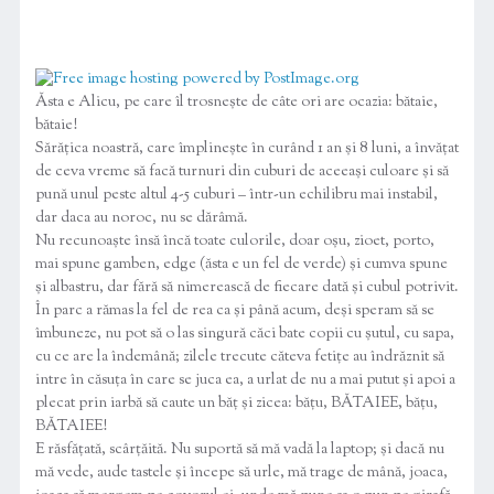
Ăsta e Alicu, pe care îl trosnește de câte ori are ocazia: bătaie,
bătaie!
Sărățica noastră, care împlinește în curând 1 an și 8 luni, a învățat
de ceva vreme să facă turnuri din cuburi de aceeași culoare și să
pună unul peste altul 4-5 cuburi – într-un echilibru mai instabil,
dar daca au noroc, nu se dărâmă.
Nu recunoaște însă încă toate culorile, doar oșu, zioet, porto,
mai spune gamben, edge (ăsta e un fel de verde) și cumva spune
și albastru, dar fără să nimerească de fiecare dată și cubul potrivit.
În parc a rămas la fel de rea ca și până acum, deși speram să se
îmbuneze, nu pot să o las singură căci bate copii cu șutul, cu sapa,
cu ce are la îndemână; zilele trecute căteva fetițe au îndrăznit să
intre în căsuța în care se juca ea, a urlat de nu a mai putut și apoi a
plecat prin iarbă să caute un băț și zicea: bățu, BĂTAIEE, bățu,
BĂTAIEE!
E răsfățată, scârțăită. Nu suportă să mă vadă la laptop; și dacă nu
mă vede, aude tastele și începe să urle, mă trage de mână, joaca,