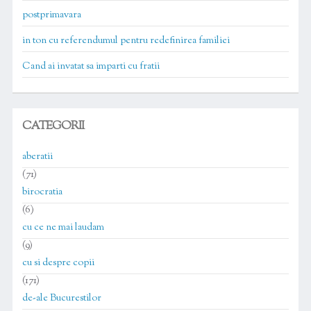
postprimavara
in ton cu referendumul pentru redefinirea familiei
Cand ai invatat sa imparti cu fratii
CATEGORII
aberatii
(71)
birocratia
(6)
cu ce ne mai laudam
(9)
cu si despre copii
(171)
de-ale Bucurestilor