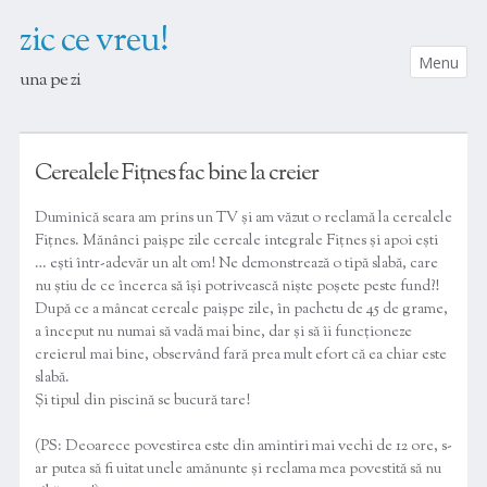
zic ce vreu!
Menu
una pe zi
SKIP TO CONTENT
Cerealele Fițnes fac bine la creier
Duminică seara am prins un TV și am văzut o reclamă la cerealele
Fițnes. Mănânci paișpe zile cereale integrale Fițnes și apoi ești
… ești într-adevăr un alt om! Ne demonstrează o tipă slabă, care
nu știu de ce încerca să își potrivească niște poșete peste fund?!
După ce a mâncat cereale paișpe zile, în pachetu de 45 de grame,
a început nu numai să vadă mai bine, dar și să îi funcționeze
creierul mai bine, observând fară prea mult efort că ea chiar este
slabă.
Și tipul din piscină se bucură tare!
(PS: Deoarece povestirea este din amintiri mai vechi de 12 ore, s-
ar putea să fi uitat unele amănunte și reclama mea povestită să nu