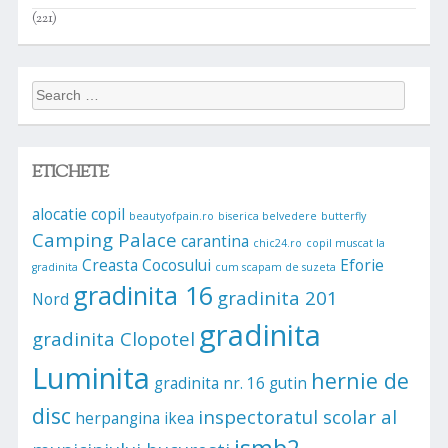
(221)
Search
for:
ETICHETE
alocatie copil
beautyofpain.ro
biserica belvedere
butterfly
Camping Palace
carantina
chic24.ro
copil muscat la
Creasta Cocosului
Eforie
gradinita
cum scapam de suzeta
gradinita 16
gradinita 201
Nord
gradinita
gradinita Clopotel
Luminita
hernie de
gradinita nr. 16
gutin
disc
inspectoratul scolar al
herpangina
ikea
ismb2