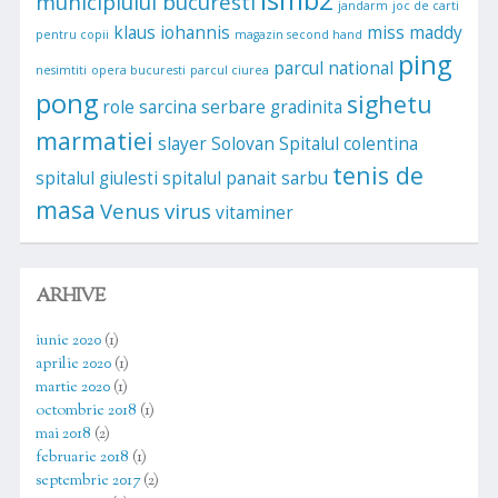
municipiului bucuresti
jandarm
joc de carti
klaus iohannis
miss maddy
pentru copii
magazin second hand
ping
parcul national
nesimtiti
opera bucuresti
parcul ciurea
pong
sighetu
role
sarcina
serbare gradinita
marmatiei
slayer
Solovan
Spitalul colentina
tenis de
spitalul giulesti
spitalul panait sarbu
masa
Venus
virus
vitaminer
ARHIVE
iunie 2020
(1)
aprilie 2020
(1)
martie 2020
(1)
octombrie 2018
(1)
mai 2018
(2)
februarie 2018
(1)
septembrie 2017
(2)