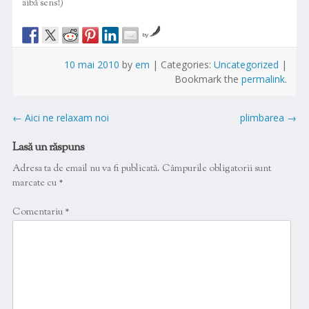
aibă sens!)
by
10 mai 2010
by
em
|
Categories:
Uncategorized
|
Bookmark the
permalink
.
Post
←
Aici ne relaxam noi
plimbarea
→
navigation
Lasă un răspuns
Adresa ta de email nu va fi publicată.
Câmpurile obligatorii sunt
marcate cu
*
Comentariu
*