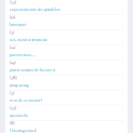
(33)
experienta intr-ale spitalelor
(10)
lamentari
(3)
noi, mosii si stramosii
(22)
parerea mea …
(24)
patria noastra de fiecare zi
(38)
ping-pong
(3)
si eu de ce ma mir?
(37)
spectacole
(8)
Uncategorized