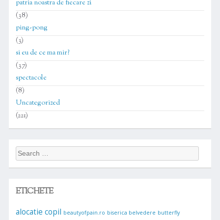
patria noastra de fiecare zi
(38)
ping-pong
(3)
si eu de ce ma mir?
(37)
spectacole
(8)
Uncategorized
(221)
Search
for:
ETICHETE
alocatie copil
beautyofpain.ro
biserica belvedere
butterfly