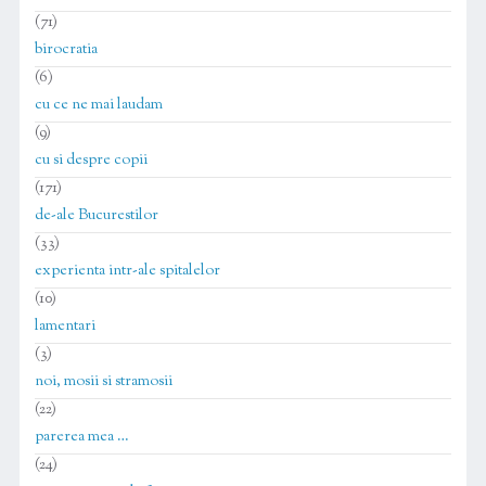
(71)
birocratia
(6)
cu ce ne mai laudam
(9)
cu si despre copii
(171)
de-ale Bucurestilor
(33)
experienta intr-ale spitalelor
(10)
lamentari
(3)
noi, mosii si stramosii
(22)
parerea mea …
(24)