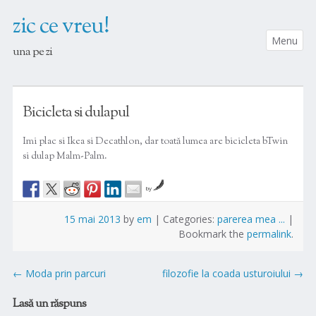
zic ce vreu!
Menu
una pe zi
SKIP TO CONTENT
Bicicleta si dulapul
Imi plac si Ikea si Decathlon, dar toată lumea are bicicleta bTwin
si dulap Malm-Palm.
by
15 mai 2013
by
em
|
Categories:
parerea mea ...
|
Bookmark the
permalink
.
Post
←
Moda prin parcuri
filozofie la coada usturoiului
→
navigation
Lasă un răspuns