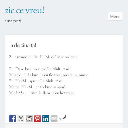
zic ce vreu!
Menu
una pe zi
SKIP TO CONTENT
Ia de ziua ta!
Ziua mamei, ii dau lui M. o floare si-i zic:
Eu: Da-o bunicii si zi-i La Multi Ani!
M. se duce la bunica cu floarea, nu spune nimic.
Eu: Hai M., spune La Multi Ani!
Mama: Hai M., ce trebuie sa spui?
M.: IA! si ii intinde floarea cu hotarare.
by