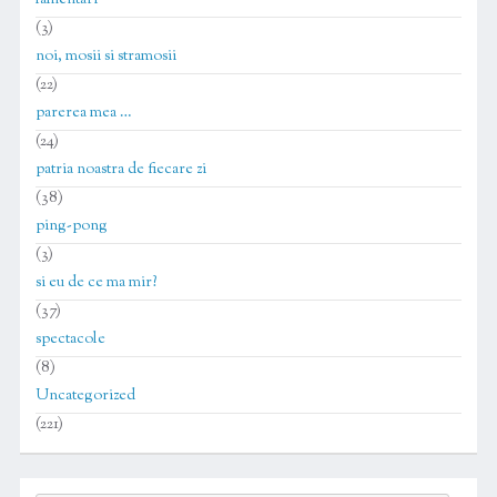
lamentari
(3)
noi, mosii si stramosii
(22)
parerea mea …
(24)
patria noastra de fiecare zi
(38)
ping-pong
(3)
si eu de ce ma mir?
(37)
spectacole
(8)
Uncategorized
(221)