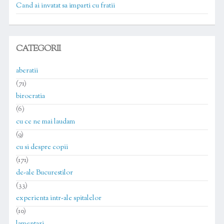
Cand ai invatat sa imparti cu fratii
CATEGORII
aberatii
(71)
birocratia
(6)
cu ce ne mai laudam
(9)
cu si despre copii
(171)
de-ale Bucurestilor
(33)
experienta intr-ale spitalelor
(10)