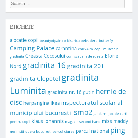
Search
for:
ETICHETE
alocatie copil
beautyofpain.ro
biserica belvedere
butterfly
Camping Palace
carantina
chic24.ro
copil muscat la
Creasta Cocosului
Eforie
gradinita
cum scapam de suzeta
gradinita 16
gradinita 201
Nord
gradinita
gradinita Clopotel
Luminita
hernie de
gradinita nr. 16
gutin
disc
inspectoratul scolar al
herpangina
ikea
ismb2
municipiului bucuresti
jandarm
joc de carti
klaus iohannis
miss maddy
pentru copii
magazin second hand
ping
parcul national
nesimtiti
opera bucuresti
parcul ciurea