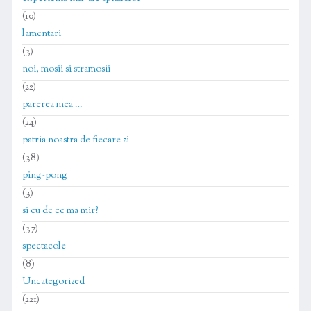
(10)
lamentari
(3)
noi, mosii si stramosii
(22)
parerea mea …
(24)
patria noastra de fiecare zi
(38)
ping-pong
(3)
si eu de ce ma mir?
(37)
spectacole
(8)
Uncategorized
(221)