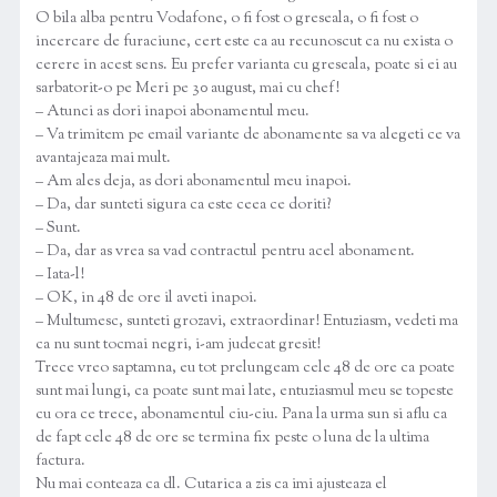
O bila alba pentru Vodafone, o fi fost o greseala, o fi fost o
incercare de furaciune, cert este ca au recunoscut ca nu exista o
cerere in acest sens. Eu prefer varianta cu greseala, poate si ei au
sarbatorit-o pe Meri pe 30 august, mai cu chef!
– Atunci as dori inapoi abonamentul meu.
– Va trimitem pe email variante de abonamente sa va alegeti ce va
avantajeaza mai mult.
– Am ales deja, as dori abonamentul meu inapoi.
– Da, dar sunteti sigura ca este ceea ce doriti?
– Sunt.
– Da, dar as vrea sa vad contractul pentru acel abonament.
– Iata-l!
– OK, in 48 de ore il aveti inapoi.
– Multumesc, sunteti grozavi, extraordinar! Entuziasm, vedeti ma
ca nu sunt tocmai negri, i-am judecat gresit!
Trece vreo saptamna, eu tot prelungeam cele 48 de ore ca poate
sunt mai lungi, ca poate sunt mai late, entuziasmul meu se topeste
cu ora ce trece, abonamentul ciu-ciu. Pana la urma sun si aflu ca
de fapt cele 48 de ore se termina fix peste o luna de la ultima
factura.
Nu mai conteaza ca dl. Cutarica a zis ca imi ajusteaza el