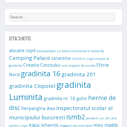
Search
for:
ETICHETE
alocatie copil
beautyofpain.ro
biserica belvedere
butterfly
Camping Palace
carantina
chic24.ro
copil muscat la
Creasta Cocosului
Eforie
gradinita
cum scapam de suzeta
gradinita 16
gradinita 201
Nord
gradinita
gradinita Clopotel
Luminita
hernie de
gradinita nr. 16
gutin
disc
inspectoratul scolar al
herpangina
ikea
ismb2
municipiului bucuresti
jandarm
joc de carti
klaus iohannis
miss maddy
pentru copii
magazin second hand