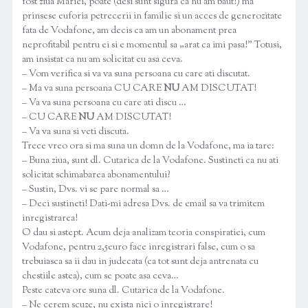
fost ziua Mariei, poate (desi sunt sigura ca nu am baut!) ma
prinsese euforia petrecerii in familie si un acces de generozitate
fata de Vodafone, am decis ca am un abonament prea
neprofitabil pentru ei si e momentul sa „arat ca imi pasa!” Totusi,
am insistat ca nu am solicitat eu asa ceva.
– Vom verifica si va va suna persoana cu care ati discutat.
– Ma va suna persoana CU CARE
NU
AM DISCUTAT!
– Va va suna persoana cu care ati discu …
– CU CARE
NU
AM DISCUTAT!
– Va va suna si veti discuta.
Trece vreo ora si ma suna un domn de la Vodafone, ma ia tare:
– Buna ziua, sunt dl. Cutarica de la Vodafone. Sustineti ca nu ati
solicitat schimabarea abonamentului?
– Sustin, Dvs. vi se pare normal sa …
– Deci sustineti! Dati-mi adresa Dvs. de email sa va trimitem
inregistrarea!
O dau si astept. Acum deja analizam teoria conspiratiei, cum
Vodafone, pentru 2,5euro face inregistrari false, cum o sa
trebuiasca sa ii dau in judecata (ca tot sunt deja antrenata cu
chestiile astea), cum se poate asa ceva…
Peste cateva ore suna dl. Cutarica de la Vodafone.
– Ne cerem scuze, nu exista nici o inregistrare!