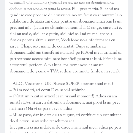
va carati? uite, daca ne spuneati ca asa de tare va deranjeaza, va
dadeam si noi una alta pana la urma.
Ei… prea tarziu. Si cand ma
gandesc cate procese de constiinta ne-am facut ca renuntam la o
colaborare de atatia ani doar pentru un abonament mai bun la un
pret mai mic. (acum ne chinuim cu semnalul Orange, care aici e,
aici nu mai e, aici iar e putin, aici nici sa-l tai nu mai apare!)
Asa ca pentru ultimul numar, Vodafone ne-a oferit marea cu
sarea. Chapeaux, nimic de comentat! Dupa schimbarea
abonamentului am transferat numarul pe PFA-ul meu, urmand sa
pastrez toate aceste minunate beneficii pentru 12 luni. Prima luna
a fost totul perfect. A 2-a luna, ma pomenesc ca am un
abonament de 3 euro + TVA si doar 20 minute (si alea, in retea).
– ALO, Vodafone, UNDE este SUPER abonamentul meu?
– Pai sa vedeti, ati cerut Dvs. sa vi-l schimbe.
– a? (atat am putut sa articulez in primul moment!) Adica eu am
sunat la Dvs. si am zis dati-mi un abonament mai prost la un pret
mai mare? Nu vi se pare ceva ciudat?
– Mi se pare, dar in data de 30 august, ati vorbit cu un consultant
de-al nostru si ati solicitat schimbarea.
Incepusem sa ma indoiesc de discernamantul meu, adica pe 30 a