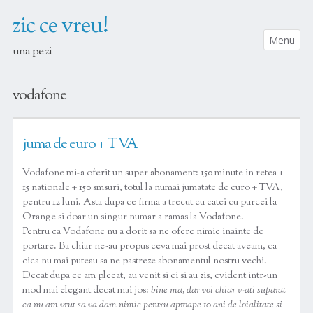
zic ce vreu!
Menu
una pe zi
SKIP TO CONTENT
vodafone
juma de euro + TVA
Vodafone mi-a oferit un super abonament: 150 minute in retea +
15 nationale + 150 smsuri, totul la numai jumatate de euro + TVA,
pentru 12 luni. Asta dupa ce firma a trecut cu catei cu purcei la
Orange si doar un singur numar a ramas la Vodafone.
Pentru ca Vodafone nu a dorit sa ne ofere nimic inainte de
portare. Ba chiar ne-au propus ceva mai prost decat aveam, ca
cica nu mai puteau sa ne pastreze abonamentul nostru vechi.
Decat dupa ce am plecat, au venit si ei si au zis, evident intr-un
mod mai elegant decat mai jos:
bine ma, dar voi chiar v-ati suparat
ca nu am vrut sa va dam nimic
pentru aproape 10 ani de loialitate si