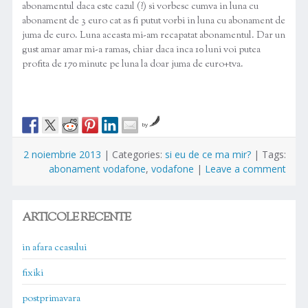
abonamentul daca este cazul (?) si vorbesc cumva in luna cu
abonament de 3 euro cat as fi putut vorbi in luna cu abonament de
juma de euro. Luna aceasta mi-am recapatat abonamentul. Dar un
gust amar amar mi-a ramas, chiar daca inca 10 luni voi putea
profita de 170 minute pe luna la doar juma de euro+tva.
by
2 noiembrie 2013
|
Categories:
si eu de ce ma mir?
|
Tags:
abonament vodafone
,
vodafone
|
Leave a comment
ARTICOLE RECENTE
in afara ceasului
fixiki
postprimavara