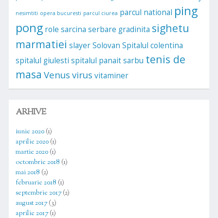
ping
parcul national
nesimtiti
opera bucuresti
parcul ciurea
pong
sighetu
role
sarcina
serbare gradinita
marmatiei
slayer
Solovan
Spitalul colentina
tenis de
spitalul giulesti
spitalul panait sarbu
masa
Venus
virus
vitaminer
ARHIVE
iunie 2020
(1)
aprilie 2020
(1)
martie 2020
(1)
octombrie 2018
(1)
mai 2018
(2)
februarie 2018
(1)
septembrie 2017
(2)
august 2017
(3)
aprilie 2017
(1)