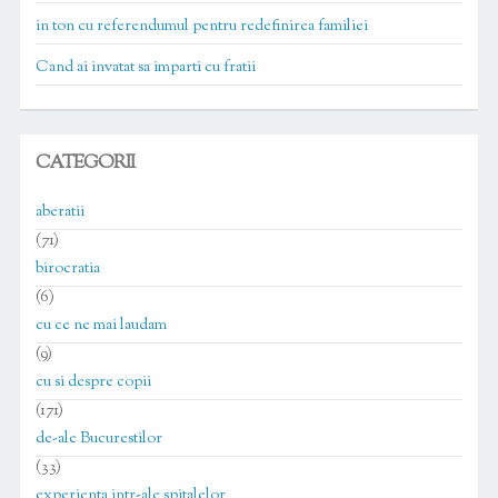
in ton cu referendumul pentru redefinirea familiei
Cand ai invatat sa imparti cu fratii
CATEGORII
aberatii
(71)
birocratia
(6)
cu ce ne mai laudam
(9)
cu si despre copii
(171)
de-ale Bucurestilor
(33)
experienta intr-ale spitalelor